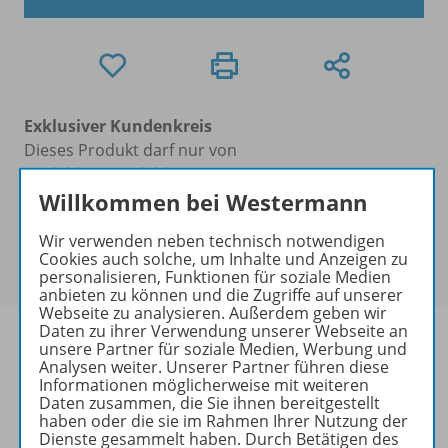
Exklusiver Kundenkreis
Dieses Produkt darf nur von
Ausbildern/Ausbilderinnen, Dozenten/Dozentinnen,
Erziehern/Erzieherinnen, Lehrkräften,
Willkommen bei Westermann
Referendaren/Referendarinnen,
Wir verwenden neben technisch notwendigen
Studenten/Studentinnen und Universitätslehrenden
Cookies auch solche, um Inhalte und Anzeigen zu
erworben werden.
personalisieren, Funktionen für soziale Medien
anbieten zu können und die Zugriffe auf unserer
Webseite zu analysieren. Außerdem geben wir
Daten zu ihrer Verwendung unserer Webseite an
unsere Partner für soziale Medien, Werbung und
Analysen weiter. Unserer Partner führen diese
Informationen möglicherweise mit weiteren
Produktinformationen
Daten zusammen, die Sie ihnen bereitgestellt
haben oder die sie im Rahmen Ihrer Nutzung der
Dienste gesammelt haben. Durch Betätigen des