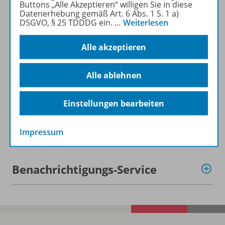
Buttons „Alle Akzeptieren“ willigen Sie in diese
Beschreibung
Datenerhebung gemäß Art. 6 Abs. 1 S. 1 a)
DSGVO, § 25 TDDDG ein.
…
Weiterlesen
Alle akzeptieren
Lizenzbedingungen
Alle ablehnen
Zugehörige Produkte
Einstellungen bearbeiten
Demoversion
Impressum
Benachrichtigungs-Service