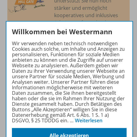
unterstützt Sie nun noch
stärker und ermöglicht
kooperatives und inklusives
Arbeiten auf verschiedenen
Leistungsniveaus.
Willkommen bei Westermann
Wir verwenden neben technisch notwendigen
Mehr erfahren
Cookies auch solche, um Inhalte und Anzeigen zu
personalisieren, Funktionen für soziale Medien
anbieten zu können und die Zugriffe auf unserer
Webseite zu analysieren. Außerdem geben wir
Daten zu ihrer Verwendung unserer Webseite an
unsere Partner für soziale Medien, Werbung und
Analysen weiter. Unserer Partner führen diese
Produktinformationen
Informationen möglicherweise mit weiteren
Daten zusammen, die Sie ihnen bereitgestellt
haben oder die sie im Rahmen Ihrer Nutzung der
Dienste gesammelt haben. Durch Betätigen des
Beschreibung
Buttons „Alle Akzeptieren“ willigen Sie in diese
Datenerhebung gemäß Art. 6 Abs. 1 S. 1 a)
DSGVO, § 25 TDDDG ein.
…
Weiterlesen
Lizenzbedingungen
Alle akzeptieren