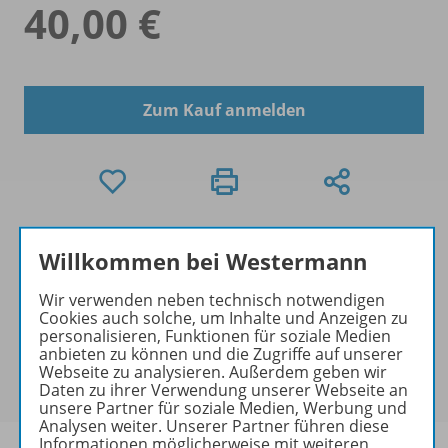
40,00 €
Zum Kauf anmelden
Exklusiver Kundenkreis
Willkommen bei Westermann
Dieses Produkt darf nur von
Ausbildern/Ausbilderinnen, Dozenten/Dozentinnen,
Wir verwenden neben technisch notwendigen
Erziehern/Erzieherinnen, Lehrkräften,
Cookies auch solche, um Inhalte und Anzeigen zu
personalisieren, Funktionen für soziale Medien
Referendaren/Referendarinnen,
anbieten zu können und die Zugriffe auf unserer
Studenten/Studentinnen und Universitätslehrenden
Webseite zu analysieren. Außerdem geben wir
erworben werden.
Daten zu ihrer Verwendung unserer Webseite an
unsere Partner für soziale Medien, Werbung und
Analysen weiter. Unserer Partner führen diese
Informationen möglicherweise mit weiteren