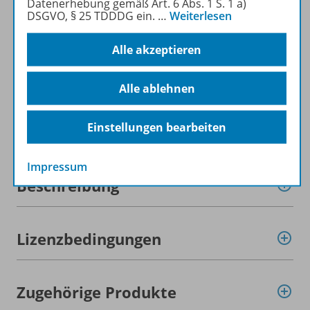
Datenerhebung gemäß Art. 6 Abs. 1 S. 1 a)
praktische Downloads.
DSGVO, § 25 TDDDG ein.
…
Weiterlesen
Zur Webseite
Alle akzeptieren
Alle ablehnen
Einstellungen bearbeiten
Produktinformationen
Impressum
Beschreibung
Lizenzbedingungen
Zugehörige Produkte