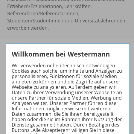
Erziehern/Erzieherinnen, Lehrkräften,
Referendaren/Referendarinnen,
Studenten/Studentinnen und Universitätslehrenden
erworben werden.
Willkommen bei Westermann
Produktkompass für Ihren
Wir verwenden neben technisch notwendigen
Karibu-Materialmix
Cookies auch solche, um Inhalte und Anzeigen zu
personalisieren, Funktionen für soziale Medien
Prüfangebote,
anbieten zu können und die Zugriffe auf unserer
Konzept,
Webseite zu analysieren. Außerdem geben wir
Daten zu ihrer Verwendung unserer Webseite an
Material für Ihre
unsere Partner für soziale Medien, Werbung und
Fachkonferenz,
Analysen weiter. Unserer Partner führen diese
Planungshilfen,
Informationen möglicherweise mit weiteren
Daten zusammen, die Sie ihnen bereitgestellt
Infos zu Spezialthemen wie
haben oder die sie im Rahmen Ihrer Nutzung der
z. B. zur Leseförderung
Dienste gesammelt haben. Durch Betätigen des
und
Buttons „Alle Akzeptieren“ willigen Sie in diese