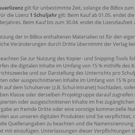
uerlizenz
gilt für unbestimmte Zeit, solange die BiBox zu
Für die Lizenz
1 Schuljahr
gilt: Beim Kauf ab 01.05. endet di
erjahres. Beim Kauf bis zum 30.04. endet die Lizenzlaufzeit
tzung der in BiBox enthaltenen Materialien ist für den eige
tliche Veränderungen durch Dritte übernimmt der Verlag ke
beachten Sie zur Nutzung des Kopier- und Snipping-Tools f
rfen die digitalen Inhalte im Umfang von 15 % mithilfe des 
ichtszwecke und zur Darstellung des Unterrichts pro Schulj
rten oder ausgeschnittenen Inhalte im Umfang von 15 % pr
h auf dem Schulserver (z.B. Schul-Intranet) hochladen, sofe
ben Klasse oder derselben Projektgruppe darauf zugreifen k
pierten oder ausgeschnittenen Inhalte im frei zugänglichen 
rgabe an fremde Dritte oder eine sonstige kommerzielle Nu
eilen aus unseren digitalen Produkten sind Sie verpflicht
 die Quellenangaben zu beachten und die Namensnennung 
t mit einzufügen. Unterlassungen dieser Verpflichtungen s