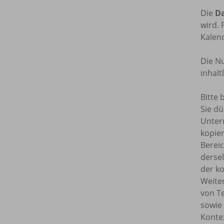
Die
Da
wird. 
Kalend
Die Nu
inhal
Bitte 
Sie dü
Unterr
kopie
Bereic
dersel
der ko
Weite
von T
sowie
Kontex