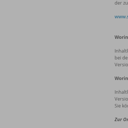
der z
www.s
Worin
Inhalt
bei de
Versi
Worin
Inhalt
Versio
Sie kö
Zur O