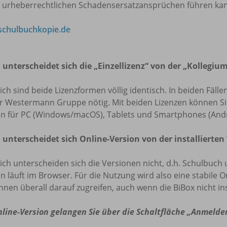
u urheberrechtlichen Schadensersatzansprüchen führen ka
chulbuchkopie.de
 unterscheidet sich die „Einzellizenz“ von der „Kollegium
lich sind beide Lizenzformen völlig identisch. In beiden Fäl
r Westermann Gruppe nötig. Mit beiden Lizenzen können Sie 
on für PC (Windows/macOS), Tablets und Smartphones (Andr
 unterscheidet sich Online-Version von der installierten
lich unterscheiden sich die Versionen nicht, d.h. Schulbuch 
n läuft im Browser. Für die Nutzung wird also eine stabile O
nnen überall darauf zugreifen, auch wenn die BiBox nicht insta
nline-Version gelangen Sie über die Schaltfläche „Anmelde