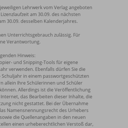
m jeweiligen Lehrwerk vom Verlag angeboten
e Lizenzlaufzeit am 30.09. des nächsten
 am 30.09. desselben Kalenderjahres.
nen Unterrichtsgebrauch zulässig. Für
ine Verantwortung.
olgenden Hinweis:
Kopier- und Snipping-Tools für eigene
ahr verwenden. Ebenfalls dürfen Sie die
o Schuljahr in einem passwortgeschützten
rn allein Ihre Schülerinnen und Schüler
önnen. Allerdings ist die Veröffentlichung
Internet, das Bearbeiten dieser Inhalte, die
tzung nicht gestattet. Bei der Übernahme
et, das Namensnennungsrecht des Urhebers
sowie die Quellenangaben in den neuen
tellen einen urheberechtlichen Verstoß dar,