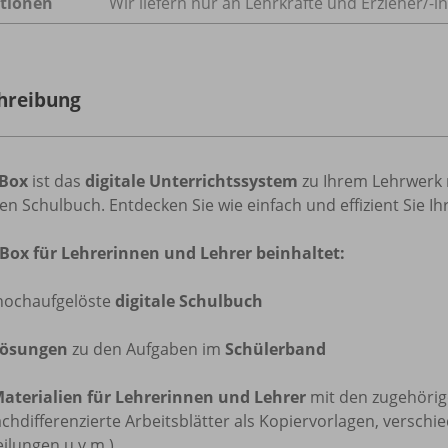
tionen
Wir liefern nur an Lehrkräfte und Erzieher/
-i
hreibung
iBox
ist das
digitale Unterrichtssystem
zu Ihrem Lehrwerk 
len Schulbuch. Entdecken Sie wie einfach und effizient Sie I
iBox für Lehrerinnen und Lehrer beinhaltet:
 hochaufgelöste
digitale Schulbuch
ösungen
zu den Aufgaben im
Schülerband
aterialien für Lehrerinnen und Lehrer
mit den zugehörig
achdifferenzierte Arbeitsblätter als Kopiervorlagen, verschi
ilungen u.v.m.)