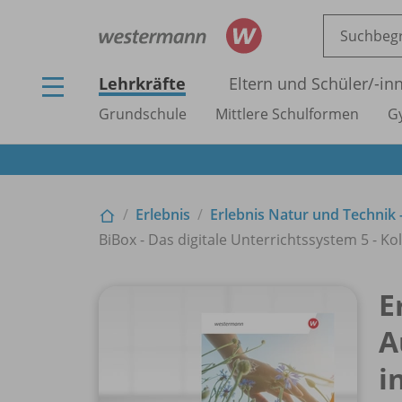
Lehrkräfte
Eltern und Schüler/
-in
Grundschule
Mittlere Schulformen
G
Erlebnis
Erlebnis Natur und Technik 
BiBox - Das digitale Unterrichtssystem 5 - Ko
E
A
i