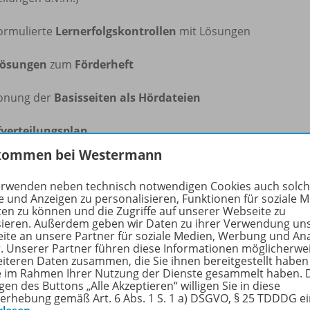
formulierte
Lernerfolgskontrollen
mit Lösungen
ösungen
zum
Förderheft
tonung der
Basisseiten als Hördateien
fverteilungsplan
kommen bei Westermann
Gefährdungsbeurteilungen
zu Experimenten mit Gefahrst
erwenden neben technisch notwendigen Cookies auch solc
zeuge für die Arbeit mit den Buchseiten
e und Anzeigen zu personalisieren, Funktionen für soziale 
ten zu können und die Zugriffe auf unserer Webseite zu
sieren. Außerdem geben wir Daten zu ihrer Verwendung un
ad-Funktion für eigene Dateien
ite an unsere Partner für soziale Medien, Werbung und An
r. Unserer Partner führen diese Informationen möglicherwe
eiteren Daten zusammen, die Sie ihnen bereitgestellt haben
rialfreischaltung für Ihre Schülerinnen und Schüler
ie im Rahmen Ihrer Nutzung der Dienste gesammelt haben. 
gen des Buttons „Alle Akzeptieren“ willigen Sie in diese
ülerverwaltungssystem
erhebung gemäß Art. 6 Abs. 1 S. 1 a) DSGVO, § 25 TDDDG e