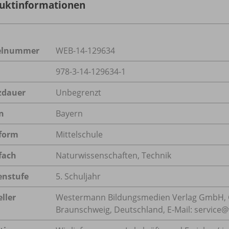
uktinformationen
kelnummer
WEB-14-129634
978-3-14-129634-1
zdauer
Unbegrenzt
n
Bayern
form
Mittelschule
fach
Naturwissenschaften
,
Technik
enstufe
5. Schuljahr
ller
Westermann Bildungsmedien Verlag GmbH, 
Braunschweig, Deutschland, E-Mail: servic