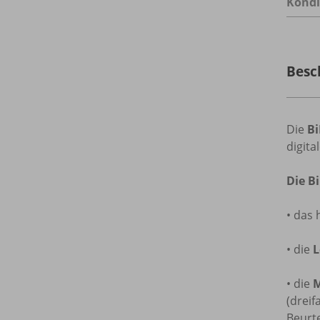
Kondi
Besc
Die
B
digita
Die B
• das
• die
L
• die
M
(dreif
Beurte