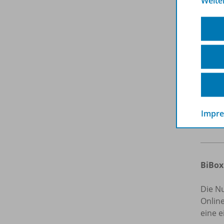
Weite
Die B
werde
Weiter
E
Impr
Lize
BiBox
Die N
Onlin
eine e