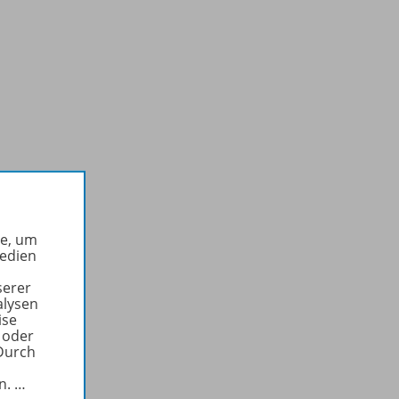
offen
he, um
Medien
serer
alysen
ise
 oder
Durch
in.
…