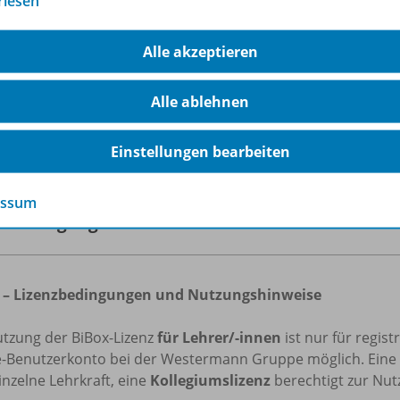
rlesen
iBox kann flexibel auf dem PC (Windows/macOS), Tablets un
n, auch
ohne Internetverbindung
.
Alle akzeptieren
e Informationen zur BiBox finden Sie auf
www.bibox.schule
Alle ablehnen
rfahren Sie mehr über die Reihe
Einstellungen bearbeiten
essum
nzbedingungen
 – Lizenzbedingungen und Nutzungshinweise
utzung der BiBox-Lizenz
für Lehrer/-innen
ist nur für regis
e-Benutzerkonto bei der Westermann Gruppe möglich. Eine
inzelne Lehrkraft, eine
Kollegiumslizenz
berechtigt zur Nutz