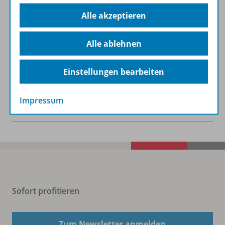
Alle akzeptieren
Lizenzbedingungen
Alle ablehnen
Zugehörige Produkte
Einstellungen bearbeiten
Impressum
Benachrichtigungs-Service
Sofort profitieren
Zum Newsletter anmelden