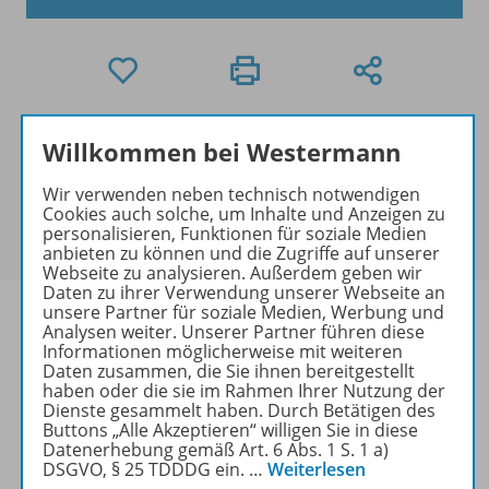
Exklusiver Kundenkreis
Willkommen bei Westermann
Dieses Produkt darf nur von
Ausbildern/Ausbilderinnen, Schulen, Lehrkräften
Wir verwenden neben technisch notwendigen
Cookies auch solche, um Inhalte und Anzeigen zu
und Referendaren/Referendarinnen erworben
personalisieren, Funktionen für soziale Medien
werden.
anbieten zu können und die Zugriffe auf unserer
Webseite zu analysieren. Außerdem geben wir
Daten zu ihrer Verwendung unserer Webseite an
unsere Partner für soziale Medien, Werbung und
Analysen weiter. Unserer Partner führen diese
Informationen möglicherweise mit weiteren
Daten zusammen, die Sie ihnen bereitgestellt
Produktinformationen
haben oder die sie im Rahmen Ihrer Nutzung der
Dienste gesammelt haben. Durch Betätigen des
Buttons „Alle Akzeptieren“ willigen Sie in diese
Datenerhebung gemäß Art. 6 Abs. 1 S. 1 a)
Beschreibung
DSGVO, § 25 TDDDG ein.
…
Weiterlesen