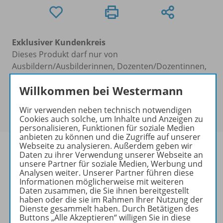
Exklusiver Kundenkreis
Dieses Produkt darf nur von
Ausbildern/Ausbilderinnen, Dozenten/Dozentinnen,
Erziehern/Erzieherinnen, Lehrkräften,
Willkommen bei Westermann
Referendaren/Referendarinnen,
Studenten/Studentinnen und Universitätslehrenden
Wir verwenden neben technisch notwendigen
erworben werden.
Cookies auch solche, um Inhalte und Anzeigen zu
personalisieren, Funktionen für soziale Medien
anbieten zu können und die Zugriffe auf unserer
Webseite zu analysieren. Außerdem geben wir
Daten zu ihrer Verwendung unserer Webseite an
unsere Partner für soziale Medien, Werbung und
Analysen weiter. Unserer Partner führen diese
Produktinformationen
Informationen möglicherweise mit weiteren
Daten zusammen, die Sie ihnen bereitgestellt
haben oder die sie im Rahmen Ihrer Nutzung der
Dienste gesammelt haben. Durch Betätigen des
Beschreibung
Buttons „Alle Akzeptieren“ willigen Sie in diese