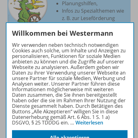
Planungshilfen,
Infos zu Spezialthemen wie
z. B. zur Leseförderung
und
Willkommen bei Westermann
praktische Downloads.
Wir verwenden neben technisch notwendigen
Zur Webseite
Cookies auch solche, um Inhalte und Anzeigen zu
personalisieren, Funktionen für soziale Medien
anbieten zu können und die Zugriffe auf unserer
Webseite zu analysieren. Außerdem geben wir
Daten zu ihrer Verwendung unserer Webseite an
unsere Partner für soziale Medien, Werbung und
Analysen weiter. Unserer Partner führen diese
Produktinformationen
Informationen möglicherweise mit weiteren
Daten zusammen, die Sie ihnen bereitgestellt
haben oder die sie im Rahmen Ihrer Nutzung der
Dienste gesammelt haben. Durch Betätigen des
Beschreibung
Buttons „Alle Akzeptieren“ willigen Sie in diese
Datenerhebung gemäß Art. 6 Abs. 1 S. 1 a)
DSGVO, § 25 TDDDG ein.
…
Weiterlesen
Zugehörige Produkte
Alle akzeptieren