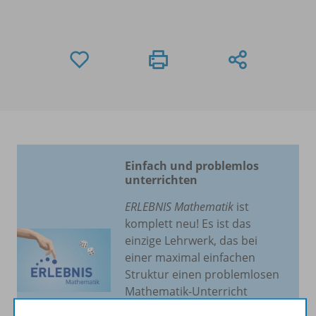
Einfach und problemlos
unterrichten
ERLEBNIS Mathematik
ist
komplett neu! Es ist das
einzige Lehrwerk, das bei
einer maximal einfachen
Struktur einen problemlosen
Mathematik-Unterricht
ermöglicht.