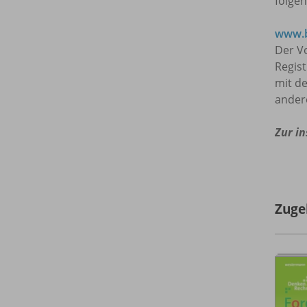
folgen
www.b
Der Vo
Regis
mit de
ander
Zur in
Zuge