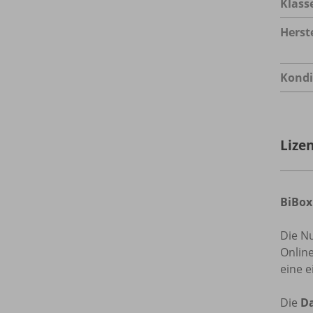
Klass
Herste
Kondi
Lize
BiBox
Die N
Onlin
eine e
Die
Da