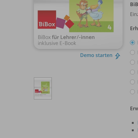
BiB
Ein
Erh
Demo starten
Erw