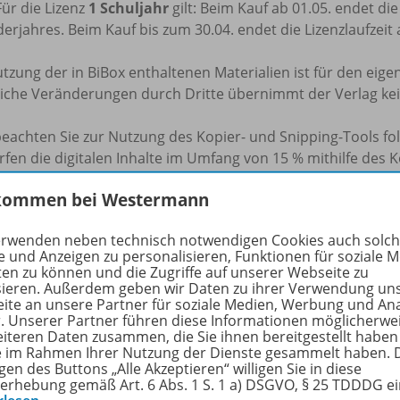
Für die Lizenz
1 Schuljahr
gilt: Beim Kauf ab 01.05. endet di
erjahres. Beim Kauf bis zum 30.04. endet die Lizenzlaufzeit
tzung der in BiBox enthaltenen Materialien ist für den eige
tliche Veränderungen durch Dritte übernimmt der Verlag ke
beachten Sie zur Nutzung des Kopier- und Snipping-Tools f
rfen die digitalen Inhalte im Umfang von 15 % mithilfe des 
ichtszwecke und zur Darstellung des Unterrichts pro Schulj
kommen bei Westermann
rten oder ausgeschnittenen Inhalte im Umfang von 15 % pr
h auf dem Schulserver (z.B. Schul-Intranet) hochladen, sofe
erwenden neben technisch notwendigen Cookies auch solc
ben Klasse oder derselben Projektgruppe darauf zugreifen k
e und Anzeigen zu personalisieren, Funktionen für soziale 
pierten oder ausgeschnittenen Inhalte im frei zugänglichen 
ten zu können und die Zugriffe auf unserer Webseite zu
rgabe an fremde Dritte oder eine sonstige kommerzielle Nu
sieren. Außerdem geben wir Daten zu ihrer Verwendung un
ite an unsere Partner für soziale Medien, Werbung und An
eilen aus unseren digitalen Produkten sind Sie verpflicht
r. Unserer Partner führen diese Informationen möglicherwe
 die Quellenangaben zu beachten und die Namensnennung 
eiteren Daten zusammen, die Sie ihnen bereitgestellt haben
t mit einzufügen. Unterlassungen dieser Verpflichtungen s
ie im Rahmen Ihrer Nutzung der Dienste gesammelt haben. 
gen des Buttons „Alle Akzeptieren“ willigen Sie in diese
u urheberrechtlichen Schadensersatzansprüchen führen ka
erhebung gemäß Art. 6 Abs. 1 S. 1 a) DSGVO, § 25 TDDDG e