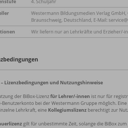
enstufe
4. Schuljahr
ller
Westermann Bildungsmedien Verlag GmbH, 
Braunschweig, Deutschland, E-Mail: servic
tionen
Wir liefern nur an Lehrkräfte und Erzieher/
-i
nzbedingungen
 – Lizenzbedingungen und Nutzungshinweise
utzung der BiBox-Lizenz
für Lehrer/-innen
ist nur für regis
e-Benutzerkonto bei der Westermann Gruppe möglich. Eine
inzelne Lehrkraft, eine
Kollegiumslizenz
berechtigt zur Nutz
uerlizenz
gilt für unbestimmte Zeit, solange die BiBox zu