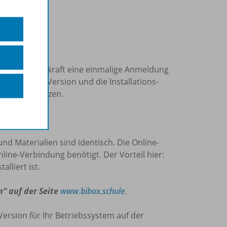
slizenz“?
len ist pro Lehrkraft eine einmalige Anmeldung
die Online-Version und die Installations-
oid/iOS) nutzen.
 Version?
und Materialien sind identisch. Die Online-
nline-Verbindung benötigt. Der Vorteil hier:
lliert ist.
n“ auf der Seite
www.bibox.schule
.
Version für Ihr Betriebssystem auf der