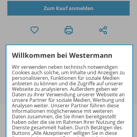
Zum Kauf anmelden
Exklusiver Kundenkreis
Willkommen bei Westermann
Dieses Produkt darf nur von
Ausbildern/Ausbilderinnen, Dozenten/Dozentinnen,
Wir verwenden neben technisch notwendigen
Erziehern/Erzieherinnen, Lehrkräften,
Cookies auch solche, um Inhalte und Anzeigen zu
Referendaren/Referendarinnen,
personalisieren, Funktionen für soziale Medien
anbieten zu können und die Zugriffe auf unserer
Studenten/Studentinnen und Universitätslehrenden
Webseite zu analysieren. Außerdem geben wir
erworben werden.
Daten zu ihrer Verwendung unserer Webseite an
unsere Partner für soziale Medien, Werbung und
Analysen weiter. Unserer Partner führen diese
Informationen möglicherweise mit weiteren
Daten zusammen, die Sie ihnen bereitgestellt
haben oder die sie im Rahmen Ihrer Nutzung der
Dienste gesammelt haben. Durch Betätigen des
Produktinformationen
Buttons „Alle Akzeptieren“ willigen Sie in diese