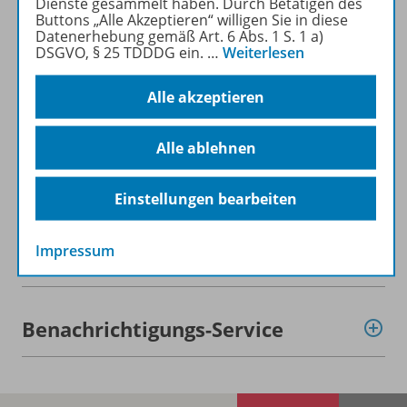
Dienste gesammelt haben. Durch Betätigen des
Buttons „Alle Akzeptieren“ willigen Sie in diese
Datenerhebung gemäß Art. 6 Abs. 1 S. 1 a)
Beschreibung
DSGVO, § 25 TDDDG ein.
…
Weiterlesen
Alle akzeptieren
Lizenzbedingungen
Alle ablehnen
Zugehörige Produkte
Einstellungen bearbeiten
Impressum
Demoversion
Benachrichtigungs-Service