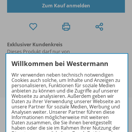
Zum Kauf anmelden
Exklusiver Kundenkreis
Dieses Produkt darf nur von
Ausbildern/Ausbilderinnen, Dozenten/Dozentinnen,
Willkommen bei Westermann
Erziehern/Erzieherinnen, Lehrkräften,
Referendaren/Referendarinnen,
Wir verwenden neben technisch notwendigen
Studenten/Studentinnen und Universitätslehrenden
Cookies auch solche, um Inhalte und Anzeigen zu
personalisieren, Funktionen für soziale Medien
erworben werden.
anbieten zu können und die Zugriffe auf unserer
Webseite zu analysieren. Außerdem geben wir
Daten zu ihrer Verwendung unserer Webseite an
unsere Partner für soziale Medien, Werbung und
Analysen weiter. Unserer Partner führen diese
Informationen möglicherweise mit weiteren
Daten zusammen, die Sie ihnen bereitgestellt
Produktinformationen
haben oder die sie im Rahmen Ihrer Nutzung der