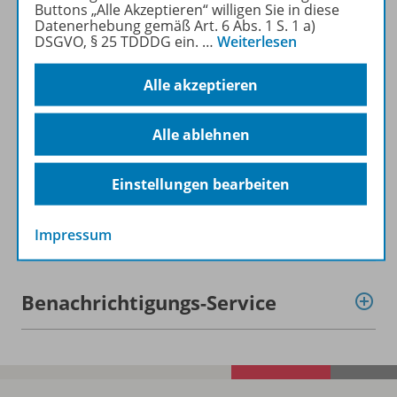
Buttons „Alle Akzeptieren“ willigen Sie in diese
Produktinformationen
Datenerhebung gemäß Art. 6 Abs. 1 S. 1 a)
DSGVO, § 25 TDDDG ein.
…
Weiterlesen
Alle akzeptieren
Beschreibung
Alle ablehnen
Lizenzbedingungen
Einstellungen bearbeiten
Zugehörige Produkte
Impressum
Benachrichtigungs-Service