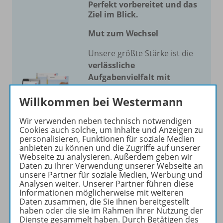
Perfekt vorbereitet und das
Ziel im Blick.
Mut zum Wechsel
Unsere größte Stärke ist die
verlässliche
Aufgabenvielfalt mit
perfekter Progression
.
Jede
Willkommen bei Westermann
Aufgabe funktioniert
und
Sie unterrichten ohne
Wir verwenden neben technisch notwendigen
Probleme. Wir bieten die
Cookies auch solche, um Inhalte und Anzeigen zu
meisten Aufgaben für alle
personalisieren, Funktionen für soziale Medien
anbieten zu können und die Zugriffe auf unserer
Niveaustufen
.
Webseite zu analysieren. Außerdem geben wir
Daten zu ihrer Verwendung unserer Webseite an
Mehr erfahren
unsere Partner für soziale Medien, Werbung und
Analysen weiter. Unserer Partner führen diese
Informationen möglicherweise mit weiteren
Daten zusammen, die Sie ihnen bereitgestellt
haben oder die sie im Rahmen Ihrer Nutzung der
Dienste gesammelt haben. Durch Betätigen des