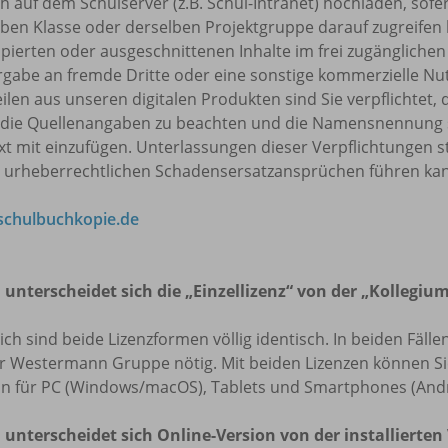
h auf dem Schulserver (z.B. Schul-Intranet) hochladen, sofe
ben Klasse oder derselben Projektgruppe darauf zugreifen k
pierten oder ausgeschnittenen Inhalte im frei zugänglichen 
rgabe an fremde Dritte oder eine sonstige kommerzielle Nu
eilen aus unseren digitalen Produkten sind Sie verpflicht
 die Quellenangaben zu beachten und die Namensnennung 
t mit einzufügen. Unterlassungen dieser Verpflichtungen s
u urheberrechtlichen Schadensersatzansprüchen führen ka
chulbuchkopie.de
 unterscheidet sich die „Einzellizenz“ von der „Kollegium
lich sind beide Lizenzformen völlig identisch. In beiden Fäl
r Westermann Gruppe nötig. Mit beiden Lizenzen können Sie 
on für PC (Windows/macOS), Tablets und Smartphones (Andr
 unterscheidet sich Online-Version von der installierten