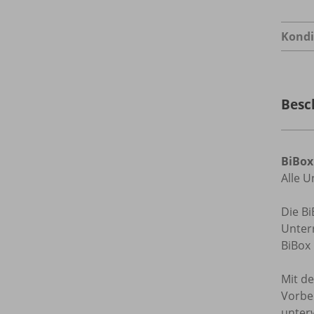
Kondi
Besc
BiBox
Alle U
Die Bi
Unterr
BiBox 
Mit d
Vorbe
unter