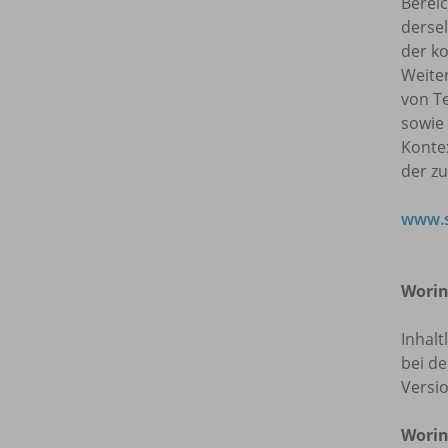
Bereic
dersel
der ko
Weite
von T
sowie
Kontex
der z
www.s
Worin
Inhalt
bei de
Versi
Worin