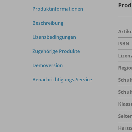
Prod
Produktinformationen
Beschreibung
Arti
Lizenzbedingungen
ISBN
Zugehörige Produkte
Lizen
Demoversion
Regio
Benachrichtigungs-Service
Schul
Schul
Klass
Seite
Herste