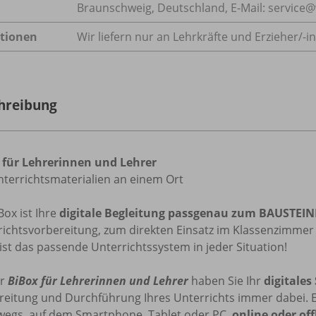
Braunschweig, Deutschland, E-Mail: servic
tionen
Wir liefern nur an Lehrkräfte und Erzieher/
-i
hreibung
 für Lehrerinnen und Lehrer
nterrichtsmaterialien an einem Ort
Box ist Ihre
digitale Begleitung passgenau zum BAUSTEIN
ichtsvorbereitung, zum direkten Einsatz im Klassenzimmer o
ist das passende Unterrichtssystem in jeder Situation!
er
BiBox für Lehrerinnen und Lehrer
haben Sie Ihr
digitales
reitung und Durchführung Ihres Unterrichts immer dabei. Eg
wegs, auf dem Smartphone, Tablet oder PC,
online oder off