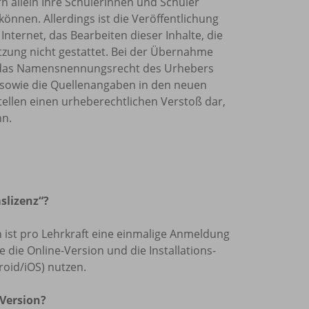
rn allein Ihre Schülerinnen und Schüler
önnen. Allerdings ist die Veröffentlichung
Internet, das Bearbeiten dieser Inhalte, die
tzung nicht gestattet. Bei der Übernahme
et, das Namensnennungsrecht des Urhebers
sowie die Quellenangaben in den neuen
tellen einen urheberechtlichen Verstoß dar,
nn.
slizenz“?
len ist pro Lehrkraft eine einmalige Anmeldung
die Online-Version und die Installations-
oid/iOS) nutzen.
 Version?