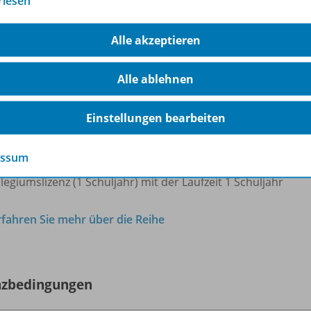
rlesen
rkzeuge zum Bearbeiten der Schulbuchseiten
load-Funktion für eigene Dateien
Alle akzeptieren
e Informationen sowie kostenlose Webinare zur BiBox finde
ibox.schule
Alle ablehnen
Box für Lehrerinnen und Lehrer gibt es in drei verschieden
te für Sie am besten passt:
Einstellungen bearbeiten
zellizenz (Dauerlizenz) ohne begrenzte Laufzeit
essum
legiumslizenz (Dauerlizenz) ohne begrenzte Laufzeit
legiumslizenz (1 Schuljahr) mit der Laufzeit 1 Schuljahr
rfahren Sie mehr über die Reihe
nzbedingungen