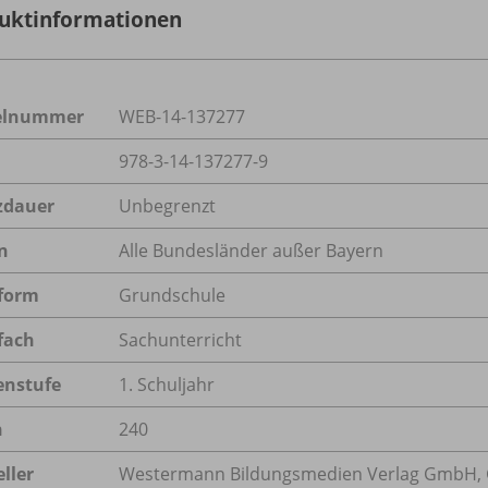
uktinformationen
kelnummer
WEB-14-137277
978-3-14-137277-9
zdauer
Unbegrenzt
n
Alle Bundesländer außer Bayern
form
Grundschule
fach
Sachunterricht
enstufe
1. Schuljahr
n
240
ller
Westermann Bildungsmedien Verlag GmbH, 