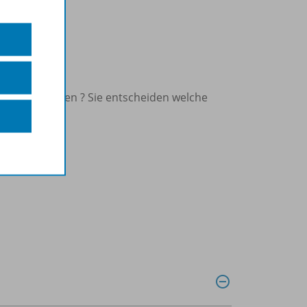
n Sie unter:
en Lizenzformen ? Sie entscheiden welche