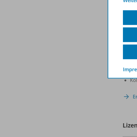
Weite
We
Up
Weiter
www.b
Die Bi
Varian
Ein
Impr
Kol
Kol
E
Lize