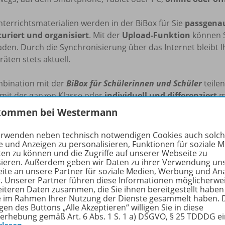
nterrichtsmaterialien werden in der BiBox für Sie
passgenau
turiert und organisiert
. Mit der
Upload-Funktion
können S
den. Durch die Synchronisierung über das Internet bleibt I
äten stets aktuell.
mbination mit der
BiBox für Schülerinnen und Schüler
teilen
 mit der ganzen Klasse oder
individuell und differenziert
mi
rverwaltung ist das Anlegen und Verwalten Ihrer Klasse mit 
kommen bei Westermann
iBox zum BAUSTEINE Sachunterricht für Lehrerinnen und
erwenden neben technisch notwendigen Cookies auch solc
e und Anzeigen zu personalisieren, Funktionen für soziale 
ten zu können und die Zugriffe auf unserer Webseite zu
 digitale Arbeitsbuch
sieren. Außerdem geben wir Daten zu ihrer Verwendung un
nzeption
ite an unsere Partner für soziale Medien, Werbung und An
mmentare
r. Unserer Partner führen diese Informationen möglicherwe
eiteren Daten zusammen, die Sie ihnen bereitgestellt haben
sungen
ie im Rahmen Ihrer Nutzung der Dienste gesammelt haben. 
itierbare Kopiervorlagen
gen des Buttons „Alle Akzeptieren“ willigen Sie in diese
ienpool mit vielen Illustrationen
erhebung gemäß Art. 6 Abs. 1 S. 1 a) DSGVO, § 25 TDDDG e