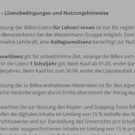
 – Lizenzbedingungen und Nutzungshinweise
utzung der BiBox-Lizenz
für Lehrer/-innen
ist nur für regis
e-Benutzerkonto bei der Westermann Gruppe möglich. Eine
inzelne Lehrkraft, eine
Kollegiumslizenz
berechtigt zur Nutz
uerlizenz
gilt für unbestimmte Zeit, solange die BiBox zu
Für die Lizenz
1 Schuljahr
gilt: Beim Kauf ab 01.05. endet di
erjahres. Beim Kauf bis zum 30.04. endet die Lizenzlaufzeit
tzung der in BiBox enthaltenen Materialien ist für den eige
tliche Veränderungen durch Dritte übernimmt der Verlag ke
beachten Sie zur Nutzung des Kopier- und Snipping-Tools f
rfen die digitalen Inhalte im Umfang von 15 % mithilfe des 
ichtszwecke und zur Darstellung des Unterrichts pro Schulj
rten oder ausgeschnittenen Inhalte im Umfang von 15 % pr