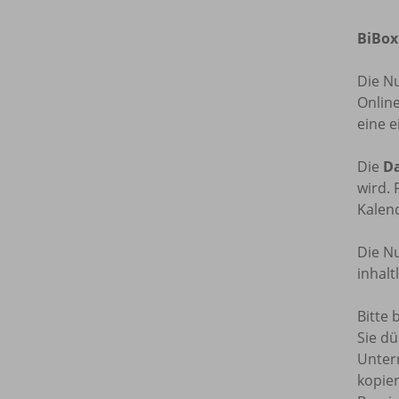
BiBox
Die N
Onlin
eine e
Die
Da
wird. 
Kalend
Die Nu
inhal
Bitte 
Sie dü
Unterr
kopie