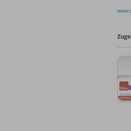
www.s
Zuge