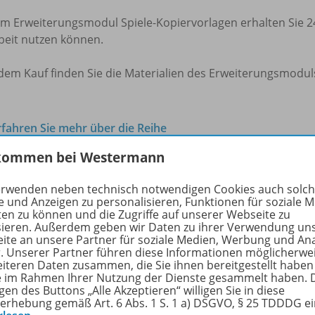
m Erweiterungsmodul Spiele-Kopiervorlagen erhalten Sie 24 
beit nutzen können.
dem Kauf finden Sie die Materialien des Erweiterungsmodul
rfahren Sie mehr über die Reihe
kommen bei Westermann
erwenden neben technisch notwendigen Cookies auch solc
nzbedingungen
e und Anzeigen zu personalisieren, Funktionen für soziale 
ten zu können und die Zugriffe auf unserer Webseite zu
sieren. Außerdem geben wir Daten zu ihrer Verwendung un
ite an unsere Partner für soziale Medien, Werbung und An
terungsmodul für Lehrer/-innen (Dauerlizenz) - Lizenz
r. Unserer Partner führen diese Informationen möglicherwe
eiteren Daten zusammen, die Sie ihnen bereitgestellt haben
ie im Rahmen Ihrer Nutzung der Dienste gesammelt haben. 
utzung der
BiBox-Erweiterungsmodul-Lizenz
ist nur in Ve
gen des Buttons „Alle Akzeptieren“ willigen Sie in diese
r/-innen möglich
. Eine Erweiterungsmodul-Einzellizenz ber
erhebung gemäß Art. 6 Abs. 1 S. 1 a) DSGVO, § 25 TDDDG e