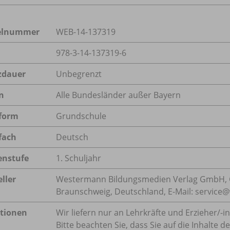
kelnummer
WEB-14-137319
978-3-14-137319-6
zdauer
Unbegrenzt
n
Alle Bundesländer außer Bayern
form
Grundschule
fach
Deutsch
enstufe
1. Schuljahr
ller
Westermann Bildungsmedien Verlag GmbH, 
Braunschweig, Deutschland, E-Mail: servic
tionen
Wir liefern nur an Lehrkräfte und Erzieher/
-i
Bitte beachten Sie, dass Sie auf die Inhalte