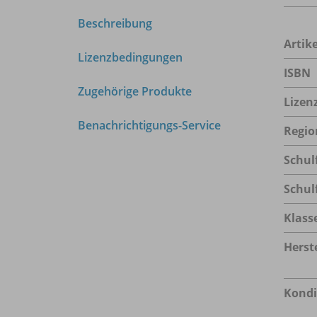
Beschreibung
Arti
Lizenzbedingungen
ISBN
Zugehörige Produkte
Lizen
Benachrichtigungs-Service
Regio
Schul
Schul
Klass
Herste
Kondi