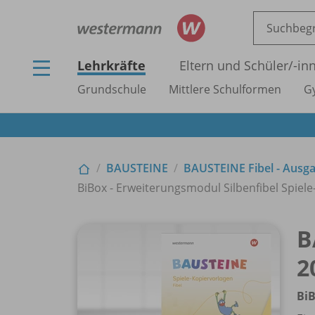
Lehrkräfte
Eltern und Schüler/
-in
Grundschule
Mittlere Schulformen
G
BAUSTEINE
BAUSTEINE Fibel - Ausg
BiBox - Erweiterungsmodul Silbenfibel Spiele-
B
2
BiB