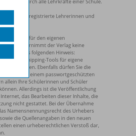
r Nutzung durch alle Lehrkräfte einer Schule.
 ist nur für registrierte Lehrerinnen und
ppe möglich.
erialien ist für den eigenen
ch Dritte übernimmt der Verlag keine
nipping-Tools folgenden Hinweis:
Kopier- und Snipping-Tools für eigene
ahr verwenden. Ebenfalls dürfen Sie die
o Schuljahr in einem passwortgeschützten
rn allein Ihre Schülerinnen und Schüler
önnen. Allerdings ist die Veröffentlichung
Internet, das Bearbeiten dieser Inhalte, die
tzung nicht gestattet. Bei der Übernahme
et, das Namensnennungsrecht des Urhebers
sowie die Quellenangaben in den neuen
tellen einen urheberechtlichen Verstoß dar,
nn.