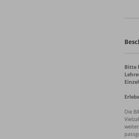
Besc
Bitte
Lehre
Einze
Erleb
Die Bi
Vielza
weite
passg