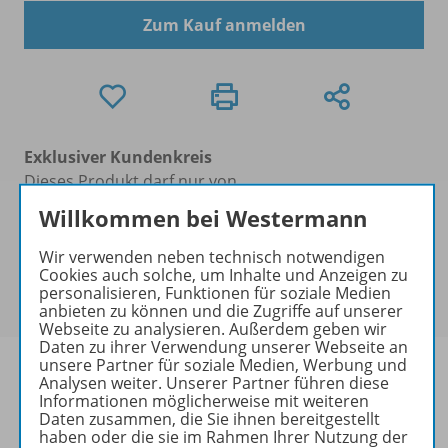
Zum Kauf anmelden
Exklusiver Kundenkreis
Dieses Produkt darf nur von
Ausbildern/Ausbilderinnen, Dozenten/Dozentinnen,
Willkommen bei Westermann
Erziehern/Erzieherinnen, Lehrkräften,
Referendaren/Referendarinnen,
Wir verwenden neben technisch notwendigen
Cookies auch solche, um Inhalte und Anzeigen zu
Studenten/Studentinnen und Universitätslehrenden
personalisieren, Funktionen für soziale Medien
erworben werden.
anbieten zu können und die Zugriffe auf unserer
Webseite zu analysieren. Außerdem geben wir
Daten zu ihrer Verwendung unserer Webseite an
unsere Partner für soziale Medien, Werbung und
Analysen weiter. Unserer Partner führen diese
Informationen möglicherweise mit weiteren
Daten zusammen, die Sie ihnen bereitgestellt
Produktinformationen
haben oder die sie im Rahmen Ihrer Nutzung der