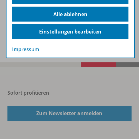
Alle ablehnen
Benachrichtigungs-Service
Einstellungen bearbeiten
Veranstaltungen
Impressum
Sofort profitieren
Zum Newsletter anmelden