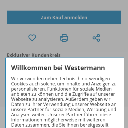
Zum Kauf anmelden
Exklusiver Kundenkreis
Dieses Produkt darf nur von
Willkommen bei Westermann
Ausbildern/Ausbilderinnen, Dozenten/Dozentinnen,
Erziehern/Erzieherinnen, Lehrkräften,
Wir verwenden neben technisch notwendigen
Referendaren/Referendarinnen,
Cookies auch solche, um Inhalte und Anzeigen zu
personalisieren, Funktionen für soziale Medien
Studenten/Studentinnen und Universitätslehrenden
anbieten zu können und die Zugriffe auf unserer
erworben werden.
Webseite zu analysieren. Außerdem geben wir
Daten zu ihrer Verwendung unserer Webseite an
unsere Partner für soziale Medien, Werbung und
Analysen weiter. Unserer Partner führen diese
Informationen möglicherweise mit weiteren
Daten zusammen, die Sie ihnen bereitgestellt