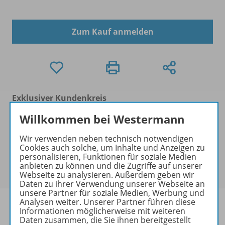
Zum Kauf anmelden
Exklusiver Kundenkreis
Dieses Produkt darf nur von
Willkommen bei Westermann
Ausbildern/Ausbilderinnen, Dozenten/Dozentinnen,
Erziehern/Erzieherinnen, Lehrkräften,
Wir verwenden neben technisch notwendigen
Referendaren/Referendarinnen,
Cookies auch solche, um Inhalte und Anzeigen zu
personalisieren, Funktionen für soziale Medien
Studenten/Studentinnen und Universitätslehrenden
anbieten zu können und die Zugriffe auf unserer
erworben werden.
Webseite zu analysieren. Außerdem geben wir
Daten zu ihrer Verwendung unserer Webseite an
unsere Partner für soziale Medien, Werbung und
Analysen weiter. Unserer Partner führen diese
Informationen möglicherweise mit weiteren
Daten zusammen, die Sie ihnen bereitgestellt