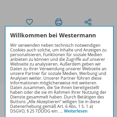
Willkommen bei Westermann
Exklusiver Kundenkreis
Dieses Produkt darf nur von
Wir verwenden neben technisch notwendigen
Cookies auch solche, um Inhalte und Anzeigen zu
Ausbildern/Ausbilderinnen, Dozenten/Dozentinnen,
personalisieren, Funktionen für soziale Medien
Erziehern/Erzieherinnen, Lehrkräften,
anbieten zu können und die Zugriffe auf unserer
Referendaren/Referendarinnen,
Webseite zu analysieren. Außerdem geben wir
Daten zu ihrer Verwendung unserer Webseite an
Studenten/Studentinnen und Universitätslehrenden
unsere Partner für soziale Medien, Werbung und
erworben werden.
Analysen weiter. Unserer Partner führen diese
Informationen möglicherweise mit weiteren
Daten zusammen, die Sie ihnen bereitgestellt
haben oder die sie im Rahmen Ihrer Nutzung der
Dienste gesammelt haben. Durch Betätigen des
Buttons „Alle Akzeptieren“ willigen Sie in diese
Datenerhebung gemäß Art. 6 Abs. 1 S. 1 a)
Produktinformationen
DSGVO, § 25 TDDDG ein.
…
Weiterlesen