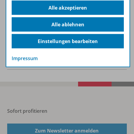
Alle akzeptieren
Lizenzbedingungen
Alle ablehnen
Zugehörige Produkte
Einstellungen bearbeiten
Impressum
Benachrichtigungs-Service
Sofort profitieren
Zum Newsletter anmelden