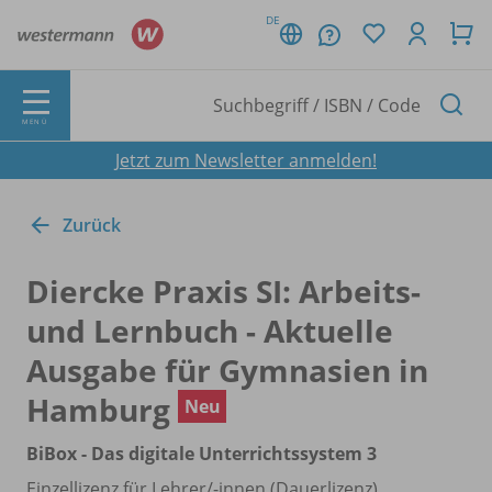
DE
MENÜ
Jetzt zum Newsletter anmelden!
Zurück
Diercke Praxis SI: Arbeits-
und Lernbuch - Aktuelle
Ausgabe für Gymnasien in
Hamburg
Neu
BiBox - Das digitale Unterrichtssystem 3
Einzellizenz für Lehrer/
-innen (Dauerlizenz)