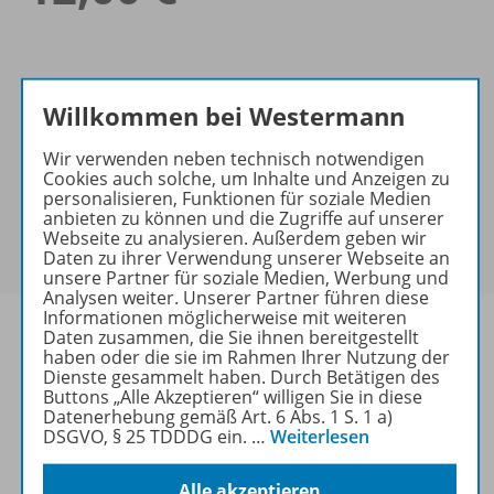
Willkommen bei Westermann
Wir verwenden neben technisch notwendigen
Mengenrabatt
Cookies auch solche, um Inhalte und Anzeigen zu
personalisieren, Funktionen für soziale Medien
Für dieses Produkt gibt es bei der Bestellung für Ihre
anbieten zu können und die Zugriffe auf unserer
Klasse einen
Mengenrabatt
. Der rabattierte Preis
Webseite zu analysieren. Außerdem geben wir
wird Ihnen an der Kasse angezeigt.
Daten zu ihrer Verwendung unserer Webseite an
unsere Partner für soziale Medien, Werbung und
Analysen weiter. Unserer Partner führen diese
Informationen möglicherweise mit weiteren
Daten zusammen, die Sie ihnen bereitgestellt
haben oder die sie im Rahmen Ihrer Nutzung der
Dienste gesammelt haben. Durch Betätigen des
Produktinformationen
Buttons „Alle Akzeptieren“ willigen Sie in diese
Datenerhebung gemäß Art. 6 Abs. 1 S. 1 a)
DSGVO, § 25 TDDDG ein.
…
Weiterlesen
Lizenzbedingungen
Alle akzeptieren