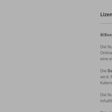
Lize
BiBox
Die N
Onlin
eine e
Die
Da
wird. 
Kalend
Die Nu
inhal