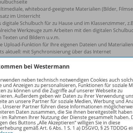
hulbuchseite
ltimediale, whiteboard-geeignete Materialien (Bilder, Film
satz im Unterricht
s digitale Schulbuch für zu Hause und im Klassenzimmer, z
hlreiche Werkzeuge zum Arbeiten mit den digitalen Schulbuc
n Texten und Bildern u.v.m.
ne Upload-Funktion für Ihre eigenen Dateien und Materialie
ts aktuell: mit Synchronisierung über das Internet
 schafft Freiräume durch die praxiserprobte und einfac
kommen bei Westermann
 zahlen einmalig und nutzen eine Lizenz für alle Nutzungsart
erwenden neben technisch notwendigen Cookies auch solc
triebssysteme (Android oder IOS).
e und Anzeigen zu personalisieren, Funktionen für soziale 
ten zu können und die Zugriffe auf unserer Webseite zu
e profitieren von der automatischen Synchronisierung zwisc
sieren. Außerdem geben wir Daten zu ihrer Verwendung un
ternetverbindung werden Ihre eigene Dateien, Anmerkungen,
ite an unsere Partner für soziale Medien, Werbung und An
fügung gestellt.
r. Unserer Partner führen diese Informationen möglicherwe
eiteren Daten zusammen, die Sie ihnen bereitgestellt haben
 digitales Schulbuch ist voll integriert und steht Ihnen sow
ie im Rahmen Ihrer Nutzung der Dienste gesammelt haben. 
assenraum immer zur Verfügung.
gen des Buttons „Alle Akzeptieren“ willigen Sie in diese
e flexible Programmoberfläche ermöglicht es Ihnen, die Dars
erhebung gemäß Art. 6 Abs. 1 S. 1 a) DSGVO, § 25 TDDDG e