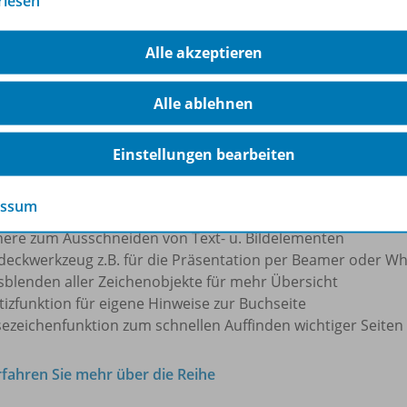
rlesen
upassen (z.B. Seitenleisten ausblenden).
nen Sie alle Materialien direkt einer Buchseite zu. Eine Ho
Alle akzeptieren
 liefert intelligente Werkzeuge für optimales und einfac
buch
:
Alle ablehnen
hfunktion für alle Materialien inklusive Volltextsuche im S
rkierfunktion für das Hervorheben von Text bzw. Textzeilen
Einstellungen bearbeiten
eihandzeichnen für Hervorhebungen und grafische Akzente
diergummi für das Löschen von Markierungen
essum
xtkopie zum Kopieren von Textteilen
here zum Ausschneiden von Text- u. Bildelementen
deckwerkzeug z.B. für die Präsentation per Beamer oder W
sblenden aller Zeichenobjekte für mehr Übersicht
izfunktion für eigene Hinweise zur Buchseite
sezeichenfunktion zum schnellen Auffinden wichtiger Seiten
rfahren Sie mehr über die Reihe