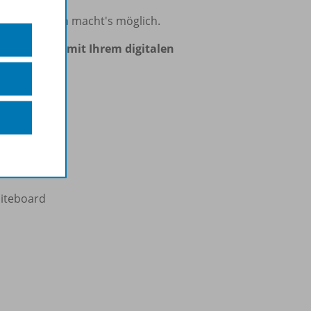
tspot-Funktion macht's möglich.
hes Arbeiten mit Ihrem digitalen
chulbuch
hiteboard