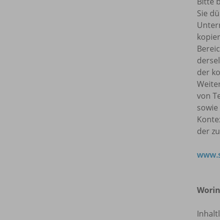
Bitte 
Sie dü
Unterr
kopie
Bereic
dersel
der ko
Weite
von T
sowie
Kontex
der z
www.s
Worin
Inhalt