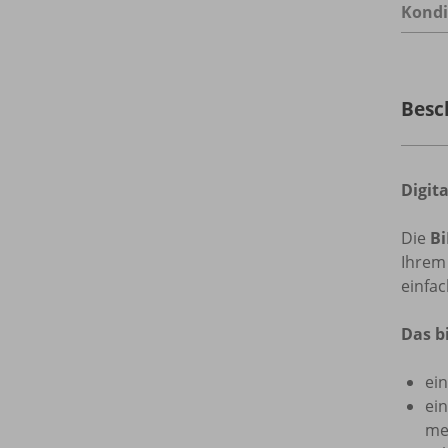
Kondi
Besc
Digit
Die
Bi
Ihrem 
einfac
Das b
ein
ein
me