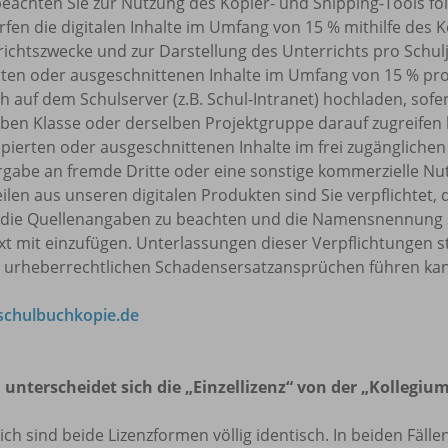
beachten Sie zur Nutzung des Kopier- und Snipping-Tools f
rfen die digitalen Inhalte im Umfang von 15 % mithilfe des 
ichtszwecke und zur Darstellung des Unterrichts pro Schulj
rten oder ausgeschnittenen Inhalte im Umfang von 15 % pr
h auf dem Schulserver (z.B. Schul-Intranet) hochladen, sofe
ben Klasse oder derselben Projektgruppe darauf zugreifen k
pierten oder ausgeschnittenen Inhalte im frei zugänglichen 
rgabe an fremde Dritte oder eine sonstige kommerzielle Nu
eilen aus unseren digitalen Produkten sind Sie verpflicht
 die Quellenangaben zu beachten und die Namensnennung 
t mit einzufügen. Unterlassungen dieser Verpflichtungen s
u urheberrechtlichen Schadensersatzansprüchen führen ka
chulbuchkopie.de
 unterscheidet sich die „Einzellizenz“ von der „Kollegium
lich sind beide Lizenzformen völlig identisch. In beiden Fäl