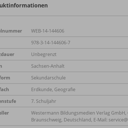
uktinformationen
kelnummer
WEB-14-144606
978-3-14-144606-7
zdauer
Unbegrenzt
n
Sachsen-Anhalt
form
Sekundarschule
fach
Erdkunde
,
Geografie
enstufe
7. Schuljahr
ller
Westermann Bildungsmedien Verlag GmbH, 
Braunschweig, Deutschland, E-Mail: servic