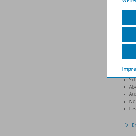
Weite
anz
Ord
BiBox
Sch
ul
Suc
Ma
Fr
Ra
Impr
Te
Sc
Ab
Au
Not
Le
E