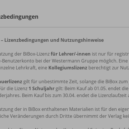
nzbedingungen
 – Lizenzbedingungen und Nutzungshinweise
utzung der BiBox-Lizenz
für Lehrer/-innen
ist nur für regis
e-Benutzerkonto bei der Westermann Gruppe möglich. Eine
inzelne Lehrkraft, eine
Kollegiumslizenz
berechtigt zur Nutz
uerlizenz
gilt für unbestimmte Zeit, solange die BiBox zu
Für die Lizenz
1 Schuljahr
gilt: Beim Kauf ab 01.05. endet di
erjahres. Beim Kauf bis zum 30.04. endet die Lizenzlaufzeit
tzung der in BiBox enthaltenen Materialien ist für den eige
tliche Veränderungen durch Dritte übernimmt der Verlag ke