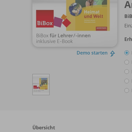
A
BiB
Ein
Erh
Demo starten
Übersicht