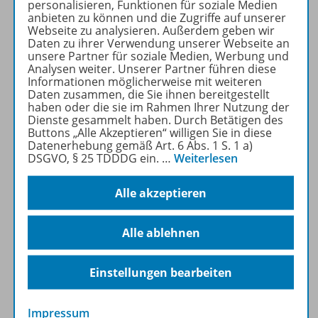
personalisieren, Funktionen für soziale Medien
Vielfalt ist unsere Stärke!
anbieten zu können und die Zugriffe auf unserer
Webseite zu analysieren. Außerdem geben wir
Schaffen Sie Lernerfolge für
Daten zu ihrer Verwendung unserer Webseite an
alle Schülerinnen und Schüler
unsere Partner für soziale Medien, Werbung und
Analysen weiter. Unserer Partner führen diese
mit Förderschwerpunkt
Informationen möglicherweise mit weiteren
Lernen.
Daten zusammen, die Sie ihnen bereitgestellt
haben oder die sie im Rahmen Ihrer Nutzung der
Dienste gesammelt haben. Durch Betätigen des
Mehr erfahren
Buttons „Alle Akzeptieren“ willigen Sie in diese
Datenerhebung gemäß Art. 6 Abs. 1 S. 1 a)
DSGVO, § 25 TDDDG ein.
…
Weiterlesen
Alle akzeptieren
Produktinformationen
Alle ablehnen
Beschreibung
Einstellungen bearbeiten
Impressum