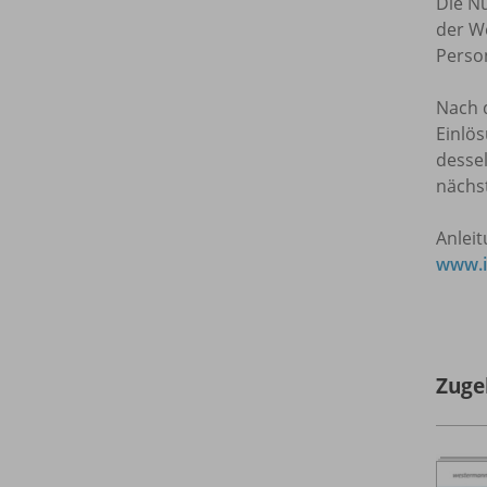
Die Nu
der We
Person
Nach d
Einlös
dessel
nächs
Anlei
www.i
Zuge