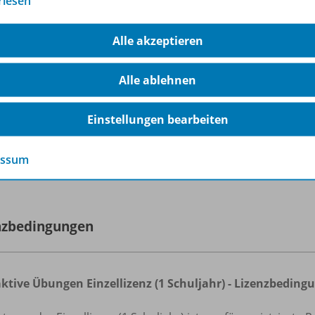
rlesen
icken Sie auf den Button
zum Kauf
und melden sich mit Ihr
r Rabatt von 100% wird Ihnen nun angezeigt.
Alle akzeptieren
ch dem Kauf erhalten Sie Ihren Online-Schlüssel. Nach der 
tton
zur Nutzung
direkt zu den
Interaktiven Übungen
.
Alle ablehnen
s: Das Angebot gilt nur für den Kauf einer Einzellizenz (1 S
n als kostenloses Prüfstück zu erhalten, benötigen Sie ei
Einstellungen bearbeiten
aft oder Referendar/-in registriert sind.
essum
rfahren Sie mehr über die Reihe
nzbedingungen
aktive Übungen Einzellizenz (1 Schuljahr) - Lizenzbedi