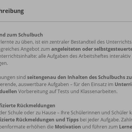
hreibung
nd zum Schulbuch
lernte zu üben, ist ein zentraler Bestandteil des Unterricht
greiches Angebot zum
angeleiteten oder selbstgesteuer
terrichtsinhalte: alle Aufgaben des Arbeitsheftes interaktiv
en.
bungen sind
seitengenau den Inhalten des Schulbuchs z
ierende, auswertbare Aufgaben – für den Einsatz im
Unterri
iduellen
Vorbereitung auf Tests und Klassenarbeiten.
fizierte Rückmeldungen
der Schule oder zu Hause – Ihre Schülerinnen und Schüler k
fizierte Rückmeldungen und Tipps
bei jeder Aufgabe. Zahl
benformate erhöhen die
Motivation
und führen zum
Lerne