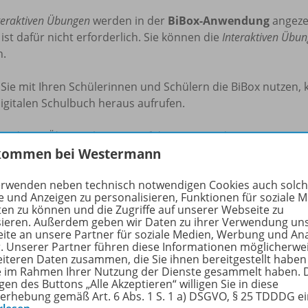
teraktiven Übungen
werden in der
BiBox-Anwendung
angezei
 ist dafür nicht erforderlich. Sie können die
Interaktiven Übu
n.
ie mit Ihren Schülerinnen und Schülern die BiBox nutzen, 
igitalen Schulbuch heraus aufrufen.
teraktiven Übungen
können auf dem PC (Windows/macOS) und T
kommen bei Westermann
derzeit fortgesetzt werden.
erwenden neben technisch notwendigen Cookies auch solc
hrliche Informationen zum Kauf und zur Nutzung finden Sie
e und Anzeigen zu personalisieren, Funktionen für soziale 
ten zu können und die Zugriffe auf unserer Webseite zu
nlos für Lehrkräfte und Referendar/-innen
sieren. Außerdem geben wir Daten zu ihrer Verwendung un
ite an unsere Partner für soziale Medien, Werbung und An
n Sie sich 100% Rabatt auf Ihr digitales Prüfstück.
r. Unserer Partner führen diese Informationen möglicherwe
eiteren Daten zusammen, die Sie ihnen bereitgestellt haben
t’s:
ie im Rahmen Ihrer Nutzung der Dienste gesammelt haben. 
gen des Buttons „Alle Akzeptieren“ willigen Sie in diese
erhebung gemäß Art. 6 Abs. 1 S. 1 a) DSGVO, § 25 TDDDG e
hlen Sie die gewünschte
Interaktive Übung
aus.