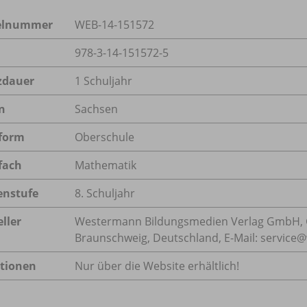
kelnummer
WEB-14-151572
978-3-14-151572-5
zdauer
1 Schuljahr
n
Sachsen
form
Oberschule
fach
Mathematik
enstufe
8. Schuljahr
ller
Westermann Bildungsmedien Verlag GmbH, 
Braunschweig, Deutschland, E-Mail: servic
tionen
Nur über die Website erhältlich!