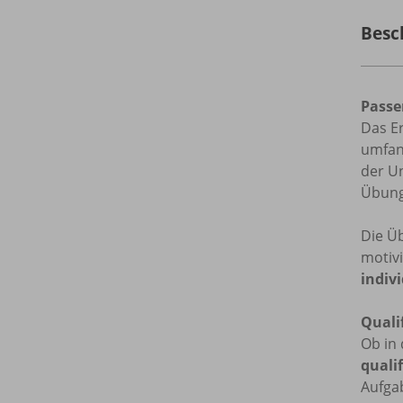
Besc
Passe
Das Er
umfan
der Un
Übung
Die Ü
motiv
indiv
Quali
Ob in 
quali
Aufga