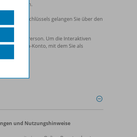
em Account an.
Eingabe des Schlüssels gelangen Sie über den
chuljahr) pro Person. Um die Interaktiven
n Westermann-Konto, mit dem Sie als
ngungen und Nutzungshinweise