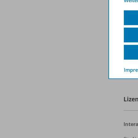
Weite
Kl
De
Na
Bu
Hinwei
Übunge
Lehrkr
Impr
E
Lize
Inter