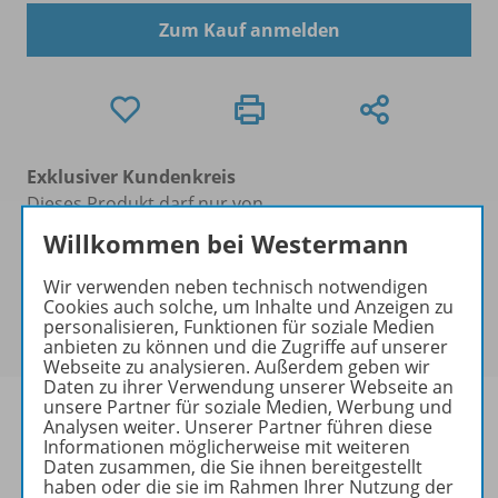
Zum Kauf anmelden
Exklusiver Kundenkreis
Dieses Produkt darf nur von
Ausbildern/Ausbilderinnen, Dozenten/Dozentinnen,
Willkommen bei Westermann
Erziehern/Erzieherinnen, Lehrkräften,
Referendaren/Referendarinnen,
Wir verwenden neben technisch notwendigen
Cookies auch solche, um Inhalte und Anzeigen zu
Studenten/Studentinnen und Universitätslehrenden
personalisieren, Funktionen für soziale Medien
erworben werden.
anbieten zu können und die Zugriffe auf unserer
Webseite zu analysieren. Außerdem geben wir
Daten zu ihrer Verwendung unserer Webseite an
unsere Partner für soziale Medien, Werbung und
Analysen weiter. Unserer Partner führen diese
Informationen möglicherweise mit weiteren
Daten zusammen, die Sie ihnen bereitgestellt
Produktinformationen
haben oder die sie im Rahmen Ihrer Nutzung der