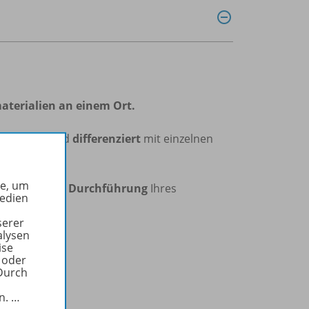
aterialien an einem Ort.
dividuell
und
differenziert
mit einzelnen
he, um
isation
und
Durchführung
Ihres
Medien
serer
alysen
ise
 oder
Durch
in.
…