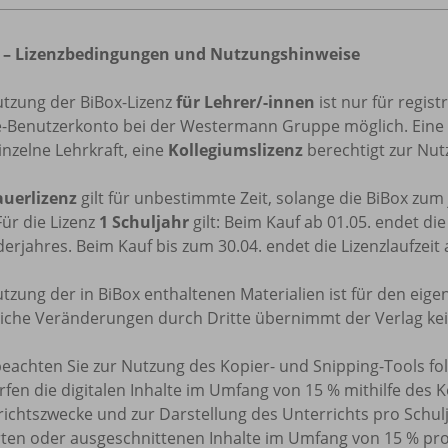
 – Lizenzbedingungen und Nutzungshinweise
utzung der BiBox-Lizenz
für Lehrer/-innen
ist nur für regis
e-Benutzerkonto bei der Westermann Gruppe möglich. Eine
inzelne Lehrkraft, eine
Kollegiumslizenz
berechtigt zur Nutz
uerlizenz
gilt für unbestimmte Zeit, solange die BiBox zu
Für die Lizenz
1 Schuljahr
gilt: Beim Kauf ab 01.05. endet di
erjahres. Beim Kauf bis zum 30.04. endet die Lizenzlaufzeit
tzung der in BiBox enthaltenen Materialien ist für den eige
tliche Veränderungen durch Dritte übernimmt der Verlag ke
beachten Sie zur Nutzung des Kopier- und Snipping-Tools f
rfen die digitalen Inhalte im Umfang von 15 % mithilfe des 
ichtszwecke und zur Darstellung des Unterrichts pro Schulj
rten oder ausgeschnittenen Inhalte im Umfang von 15 % pr