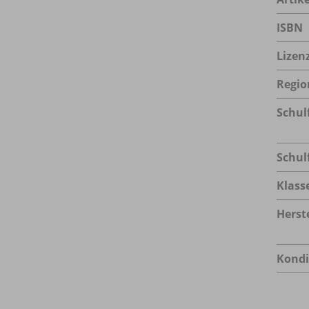
ISBN
Lizen
Regio
Schul
Schul
Klass
Herste
Kondi