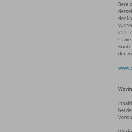
Bereic
dersel
der ko
Weite
von T
sowie
Kontex
der z
www.s
Worin
Inhalt
bei de
Versi
Worin