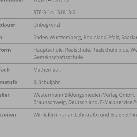
978-3-14-151813-9
zdauer
Unbegrenzt
n
Baden-Württemberg, Rheinland-Pfalz, Saarla
form
Hauptschule, Realschule, Realschule plus, We
Gemeinschaftsschule
fach
Mathematik
enstufe
8. Schuljahr
ller
Westermann Bildungsmedien Verlag GmbH, 
Braunschweig, Deutschland, E-Mail: servic
tionen
Wir liefern nur an Lehrkräfte und Erzieher/
-i