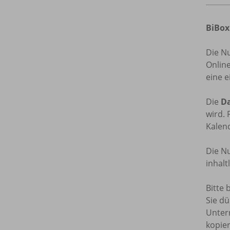
BiBox
Die N
Onlin
eine e
Die
Da
wird. 
Kalend
Die Nu
inhal
Bitte 
Sie dü
Unterr
kopie