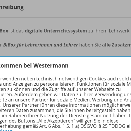
hreibung
iBox
ist das
digitale Unterrichtssystem
zu Ihrem Lehrwerk.
er
BiBox für Lehrerinnen und Lehrer
haben Sie
alle Zusatzm
n
Sie
Unterrichtsmaterialien
mit der ganzen Klasse oder
in
kommen bei Westermann
erinnen und Schülern.
erwenden neben technisch notwendigen Cookies auch solc
cken Sie, wie
einfach
und
effizient
die
Vorbereitung
,
Organ
e und Anzeigen zu personalisieren, Funktionen für soziale 
ichts sein kann!
ten zu können und die Zugriffe auf unserer Webseite zu
sieren. Außerdem geben wir Daten zu ihrer Verwendung un
ite an unsere Partner für soziale Medien, Werbung und An
Box für Lehrerinnen und Lehrer
beinhaltet:
r. Unserer Partner führen diese Informationen möglicherwe
eiteren Daten zusammen, die Sie ihnen bereitgestellt haben
s hochaufgelöste digitale Schulbuch
ie im Rahmen Ihrer Nutzung der Dienste gesammelt haben. 
gen des Buttons „Alle Akzeptieren“ willigen Sie in diese
itierbare Kopiervorlagen inkl. Lösungen
erhebung gemäß Art. 6 Abs. 1 S. 1 a) DSGVO, § 25 TDDDG e
ferenzierte Lernerfolgskontrollen inkl. der Lösungen