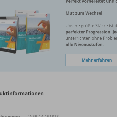
Perfekt vorbereitet und d
Mut zum Wechsel
Unsere größte Stärke ist 
perfekter Progression
.
Je
unterrichten ohne Proble
alle Niveaustufen
.
Mehr erfahren
uktinformationen
kelnummer
WEB-14-151813