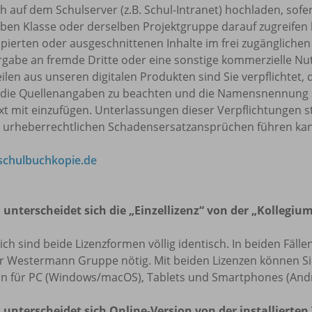
h auf dem Schulserver (z.B. Schul-Intranet) hochladen, sofe
ben Klasse oder derselben Projektgruppe darauf zugreifen k
pierten oder ausgeschnittenen Inhalte im frei zugänglichen 
rgabe an fremde Dritte oder eine sonstige kommerzielle Nu
eilen aus unseren digitalen Produkten sind Sie verpflicht
 die Quellenangaben zu beachten und die Namensnennung 
t mit einzufügen. Unterlassungen dieser Verpflichtungen s
u urheberrechtlichen Schadensersatzansprüchen führen ka
chulbuchkopie.de
 unterscheidet sich die „Einzellizenz“ von der „Kollegium
lich sind beide Lizenzformen völlig identisch. In beiden Fäl
r Westermann Gruppe nötig. Mit beiden Lizenzen können Sie 
on für PC (Windows/macOS), Tablets und Smartphones (Andr
 unterscheidet sich Online-Version von der installierten