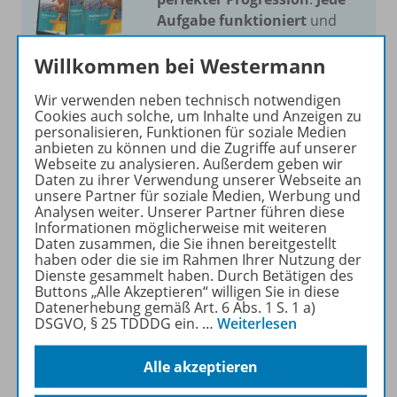
Aufgabe funktioniert
und
Sie unterrichten ohne
Willkommen bei Westermann
Probleme. Wir bieten die
meisten Aufgaben für alle
Wir verwenden neben technisch notwendigen
Niveaustufen
.
Cookies auch solche, um Inhalte und Anzeigen zu
personalisieren, Funktionen für soziale Medien
anbieten zu können und die Zugriffe auf unserer
Mehr erfahren
Webseite zu analysieren. Außerdem geben wir
Daten zu ihrer Verwendung unserer Webseite an
unsere Partner für soziale Medien, Werbung und
Analysen weiter. Unserer Partner führen diese
Informationen möglicherweise mit weiteren
Daten zusammen, die Sie ihnen bereitgestellt
haben oder die sie im Rahmen Ihrer Nutzung der
Produktinformationen
Dienste gesammelt haben. Durch Betätigen des
Buttons „Alle Akzeptieren“ willigen Sie in diese
Datenerhebung gemäß Art. 6 Abs. 1 S. 1 a)
DSGVO, § 25 TDDDG ein.
…
Weiterlesen
Beschreibung
Alle akzeptieren