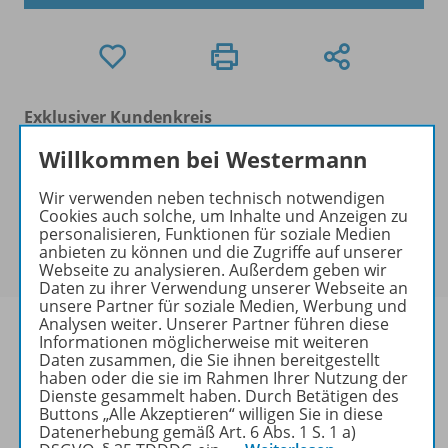
Exklusiver Kundenkreis
Dieses Produkt darf nur von
Willkommen bei Westermann
Ausbildern/Ausbilderinnen, Dozenten/Dozentinnen,
Erziehern/Erzieherinnen, Lehrkräften,
Wir verwenden neben technisch notwendigen
Referendaren/Referendarinnen,
Cookies auch solche, um Inhalte und Anzeigen zu
personalisieren, Funktionen für soziale Medien
Studenten/Studentinnen und Universitätslehrenden
anbieten zu können und die Zugriffe auf unserer
erworben werden.
Webseite zu analysieren. Außerdem geben wir
Daten zu ihrer Verwendung unserer Webseite an
unsere Partner für soziale Medien, Werbung und
Analysen weiter. Unserer Partner führen diese
Informationen möglicherweise mit weiteren
Daten zusammen, die Sie ihnen bereitgestellt
haben oder die sie im Rahmen Ihrer Nutzung der
Produktinformationen
Dienste gesammelt haben. Durch Betätigen des
Buttons „Alle Akzeptieren“ willigen Sie in diese
Datenerhebung gemäß Art. 6 Abs. 1 S. 1 a)