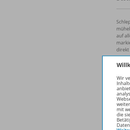
Schle
mühel
auf a
markie
direkt
Hinwei
Will
gewähr
Wir v
Inhalt
Koste
anbie
Sicher
analy
Webse
weite
So geh
mit w
die s
Wä
Betäti
Daten
Kl