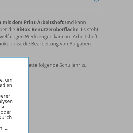
h mit dem Print-Arbeitsheft
und kann
ber die
BiBox-Benutzeroberfläche
. Es steht
vielfältigen Werkzeugen kann im Arbeitsheft
unktion ist die Bearbeitung von Aufgaben
 für das komplette folgende Schuljahr zu
n.
he, um
Medien
serer
alysen
ise
 oder
Durch
 aus.
in.
…
onto” an.