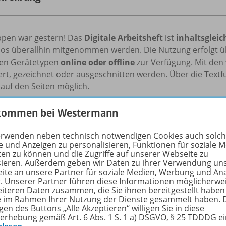
ppen war gestern! Das
Digitale Arbeitsheft
ist
inhaltsgleic
os überallhin mitgenommen werden. Die Nutzung erfolgt ü
llen Gerätetypen
online oder offline
zur Verfügung. Mit den 
rt, gezeichnet oder ausgeschnitten werden. Über die Textf
 auf den Seiten möglich.
s: Bitte kaufen Sie diesen Titel erst ab Mai, um die Laufzeit
kommen bei Westermann
leisten. Alle Infos dazu finden Sie in den Lizenzbedingunge
erwenden neben technisch notwendigen Cookies auch solc
e und Anzeigen zu personalisieren, Funktionen für soziale 
nlos für Lehrkräfte und Referendar/-innen
ten zu können und die Zugriffe auf unserer Webseite zu
n Sie sich 100 % Rabatt auf Ihr digitales Prüfexemplar.
sieren. Außerdem geben wir Daten zu ihrer Verwendung un
ite an unsere Partner für soziale Medien, Werbung und An
r. Unserer Partner führen diese Informationen möglicherwe
t’s:
eiteren Daten zusammen, die Sie ihnen bereitgestellt haben
ie im Rahmen Ihrer Nutzung der Dienste gesammelt haben. 
hlen Sie das gewünschte Digitale Arbeitsheft im Onlineshop
gen des Buttons „Alle Akzeptieren“ willigen Sie in diese
erhebung gemäß Art. 6 Abs. 1 S. 1 a) DSGVO, § 25 TDDDG e
icken Sie auf den Kauf-Button und melden sich unter “Mein K