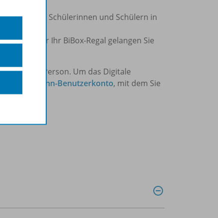
enz/-en meinen Schülerinnen und Schülern in
utzen.
ung
oder über Ihr BiBox-Regal gelangen Sie
chuljahr) pro Person. Um das Digitale
in
Westermann-Benutzerkonto
, mit dem Sie