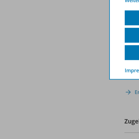
Weite
De
Bit
de
Sc
dir
Hinwei
Arbeit
als Le
Impr
Erfah
E
Zuge