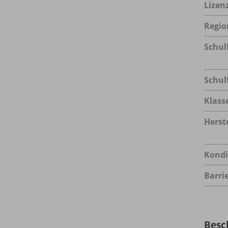
Lizen
Regio
Schul
Schul
Klass
Herste
Kondi
Barrie
Besc