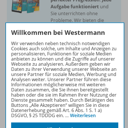
Aufgabe funktioniert
und
Sie unterrichten ohne
Probleme. Wir bieten die
meisten Aufgaben für alle
Willkommen bei Westermann
Niveaustufen
.
Wir verwenden neben technisch notwendigen
Cookies auch solche, um Inhalte und Anzeigen zu
Mehr erfahren
personalisieren, Funktionen für soziale Medien
anbieten zu können und die Zugriffe auf unserer
Webseite zu analysieren. Außerdem geben wir
Daten zu ihrer Verwendung unserer Webseite an
unsere Partner für soziale Medien, Werbung und
Analysen weiter. Unserer Partner führen diese
Informationen möglicherweise mit weiteren
Produktinformationen
Daten zusammen, die Sie ihnen bereitgestellt
haben oder die sie im Rahmen Ihrer Nutzung der
Dienste gesammelt haben. Durch Betätigen des
Buttons „Alle Akzeptieren“ willigen Sie in diese
Beschreibung
Datenerhebung gemäß Art. 6 Abs. 1 S. 1 a)
DSGVO, § 25 TDDDG ein.
…
Weiterlesen