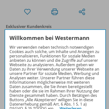
Exklusiver Kundenkreis
Dieses Produkt darf nur von
Willkommen bei Westermann
Ausbildern/Ausbilderinnen, Dozenten/Dozentinnen,
Erziehern/Erzieherinnen, Lehrkräften,
Wir verwenden neben technisch notwendigen
Referendaren/Referendarinnen,
Cookies auch solche, um Inhalte und Anzeigen zu
Studenten/Studentinnen und Universitätslehrenden
personalisieren, Funktionen für soziale Medien
anbieten zu können und die Zugriffe auf unserer
erworben werden.
Webseite zu analysieren. Außerdem geben wir
Daten zu ihrer Verwendung unserer Webseite an
unsere Partner für soziale Medien, Werbung und
Analysen weiter. Unserer Partner führen diese
Informationen möglicherweise mit weiteren
Daten zusammen, die Sie ihnen bereitgestellt
haben oder die sie im Rahmen Ihrer Nutzung der
Produktinformationen
Dienste gesammelt haben. Durch Betätigen des
Buttons „Alle Akzeptieren“ willigen Sie in diese
Datenerhebung gemäß Art. 6 Abs. 1 S. 1 a)
DSGVO, § 25 TDDDG ein.
…
Weiterlesen