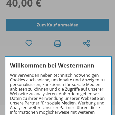
40,00 €
Zum Kauf anmelden
Exklusiver Kundenkreis
Willkommen bei Westermann
Dieses Produkt darf nur von
Ausbildern/Ausbilderinnen, Dozenten/Dozentinnen,
Wir verwenden neben technisch notwendigen
Erziehern/Erzieherinnen, Lehrkräften,
Cookies auch solche, um Inhalte und Anzeigen zu
Referendaren/Referendarinnen,
personalisieren, Funktionen für soziale Medien
anbieten zu können und die Zugriffe auf unserer
Studenten/Studentinnen und Universitätslehrenden
Webseite zu analysieren. Außerdem geben wir
erworben werden.
Daten zu ihrer Verwendung unserer Webseite an
unsere Partner für soziale Medien, Werbung und
Analysen weiter. Unserer Partner führen diese
Informationen möglicherweise mit weiteren