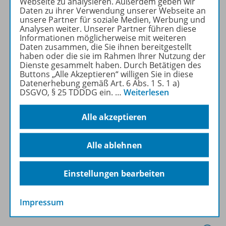
Webseite zu analysieren. Außerdem geben wir
passgenau auf die Themen
Daten zu ihrer Verwendung unserer Webseite an
unsere Partner für soziale Medien, Werbung und
des Buches abgestimmt.
Analysen weiter. Unserer Partner führen diese
Informationen möglicherweise mit weiteren
Daten zusammen, die Sie ihnen bereitgestellt
Mehr erfahren
haben oder die sie im Rahmen Ihrer Nutzung der
Dienste gesammelt haben. Durch Betätigen des
Buttons „Alle Akzeptieren“ willigen Sie in diese
Datenerhebung gemäß Art. 6 Abs. 1 S. 1 a)
DSGVO, § 25 TDDDG ein.
…
Weiterlesen
Produktinformationen
Alle akzeptieren
Alle ablehnen
Beschreibung
Einstellungen bearbeiten
Lizenzbedingungen
Impressum