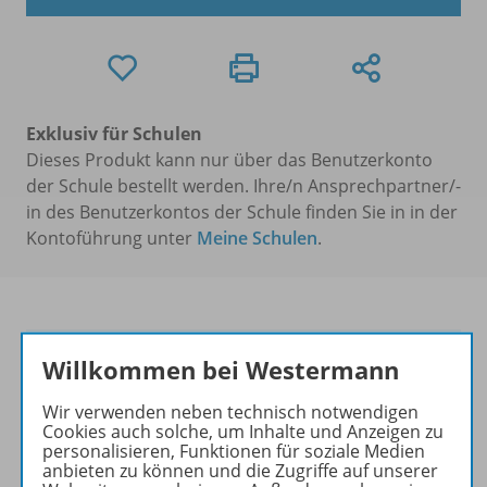
Exklusiv für Schulen
Dieses Produkt kann nur über das Benutzerkonto
der Schule bestellt werden. Ihre/n Ansprechpartner/-
in des Benutzerkontos der Schule finden Sie in in der
Kontoführung unter
Meine Schulen
.
Naturwissenschaften 2.0
Willkommen bei Westermann
Blickpunkt ist die erste
Wir verwenden neben technisch notwendigen
naturwissenschaftliche
Cookies auch solche, um Inhalte und Anzeigen zu
personalisieren, Funktionen für soziale Medien
Werkreihe mit integriertem
anbieten zu können und die Zugriffe auf unserer
GIDA-Medienpaket,