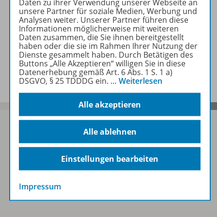
Daten zu ihrer Verwendung unserer Webseite an
unsere Partner für soziale Medien, Werbung und
Analysen weiter. Unserer Partner führen diese
Zugehörige Produkte
Informationen möglicherweise mit weiteren
Daten zusammen, die Sie ihnen bereitgestellt
haben oder die sie im Rahmen Ihrer Nutzung der
Dienste gesammelt haben. Durch Betätigen des
Buttons „Alle Akzeptieren“ willigen Sie in diese
Benachrichtigungs-Service
Datenerhebung gemäß Art. 6 Abs. 1 S. 1 a)
DSGVO, § 25 TDDDG ein.
…
Weiterlesen
Alle akzeptieren
Alle ablehnen
Sofort profitieren
Einstellungen bearbeiten
Zum Newsletter anmelden
Impressum