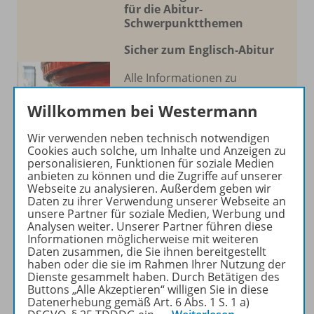
für die Abitur-
Schwerpunktthemen
Sicher zum Englisch-Abitur
Alle Informationen zu
unseren Materialien der
Willkommen bei Westermann
Abitur-Schwerpunktthemen
finden Sie auch auf unserer
Wir verwenden neben technisch notwendigen
Übersicht.
Cookies auch solche, um Inhalte und Anzeigen zu
personalisieren, Funktionen für soziale Medien
anbieten zu können und die Zugriffe auf unserer
Mehr erfahren
Webseite zu analysieren. Außerdem geben wir
Daten zu ihrer Verwendung unserer Webseite an
unsere Partner für soziale Medien, Werbung und
Analysen weiter. Unserer Partner führen diese
Informationen möglicherweise mit weiteren
Daten zusammen, die Sie ihnen bereitgestellt
haben oder die sie im Rahmen Ihrer Nutzung der
Produktinformationen
Dienste gesammelt haben. Durch Betätigen des
Buttons „Alle Akzeptieren“ willigen Sie in diese
Datenerhebung gemäß Art. 6 Abs. 1 S. 1 a)