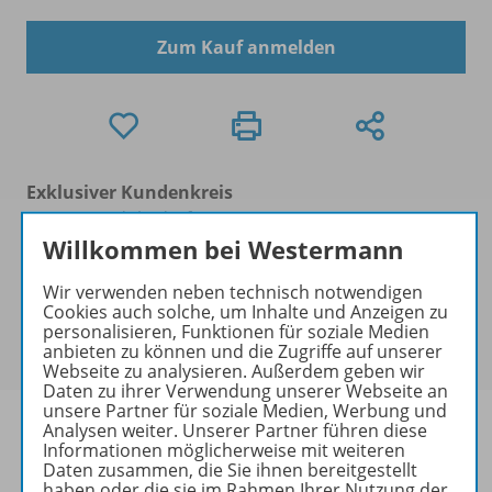
Zum Kauf anmelden
Exklusiver Kundenkreis
Dieses Produkt darf nur von
Ausbildern/Ausbilderinnen, Dozenten/Dozentinnen,
Willkommen bei Westermann
Erziehern/Erzieherinnen, Lehrkräften,
Wir verwenden neben technisch notwendigen
Referendaren/Referendarinnen,
Cookies auch solche, um Inhalte und Anzeigen zu
Studenten/Studentinnen und Universitätslehrenden
personalisieren, Funktionen für soziale Medien
erworben werden.
anbieten zu können und die Zugriffe auf unserer
Webseite zu analysieren. Außerdem geben wir
Daten zu ihrer Verwendung unserer Webseite an
unsere Partner für soziale Medien, Werbung und
Analysen weiter. Unserer Partner führen diese
Informationen möglicherweise mit weiteren
Daten zusammen, die Sie ihnen bereitgestellt
haben oder die sie im Rahmen Ihrer Nutzung der