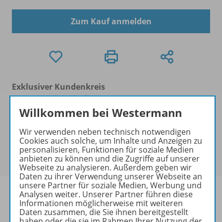
Zum Kauf anmelden
Exklusiver Kundenkreis
Dieses Produkt darf nur von
Ausbildern/Ausbilderinnen, Dozenten/Dozentinnen,
Willkommen bei Westermann
Erziehern/Erzieherinnen, Lehrkräften,
Wir verwenden neben technisch notwendigen
Referendaren/Referendarinnen,
Cookies auch solche, um Inhalte und Anzeigen zu
Studenten/Studentinnen und Universitätslehrenden
personalisieren, Funktionen für soziale Medien
erworben werden.
anbieten zu können und die Zugriffe auf unserer
Webseite zu analysieren. Außerdem geben wir
Daten zu ihrer Verwendung unserer Webseite an
unsere Partner für soziale Medien, Werbung und
Analysen weiter. Unserer Partner führen diese
Informationen möglicherweise mit weiteren
Daten zusammen, die Sie ihnen bereitgestellt
haben oder die sie im Rahmen Ihrer Nutzung der