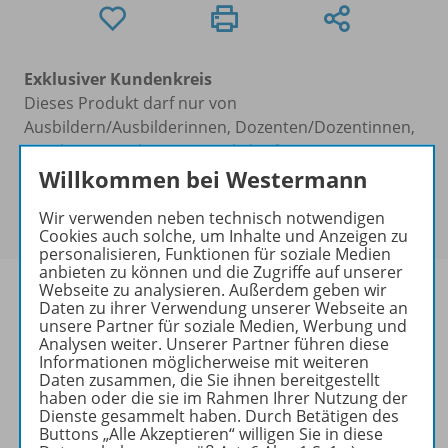
Exklusiver Kundenkreis
Dieses Produkt darf nur von
Ausbildern/Ausbilderinnen, Dozenten/Dozentinnen,
Erziehern/Erzieherinnen, Lehrkräften,
Willkommen bei Westermann
Referendaren/Referendarinnen,
Studenten/Studentinnen und Universitätslehrenden
Wir verwenden neben technisch notwendigen
erworben werden.
Cookies auch solche, um Inhalte und Anzeigen zu
personalisieren, Funktionen für soziale Medien
anbieten zu können und die Zugriffe auf unserer
Webseite zu analysieren. Außerdem geben wir
Daten zu ihrer Verwendung unserer Webseite an
unsere Partner für soziale Medien, Werbung und
Analysen weiter. Unserer Partner führen diese
Produktinformationen
Informationen möglicherweise mit weiteren
Daten zusammen, die Sie ihnen bereitgestellt
haben oder die sie im Rahmen Ihrer Nutzung der
Dienste gesammelt haben. Durch Betätigen des
Beschreibung
Buttons „Alle Akzeptieren“ willigen Sie in diese