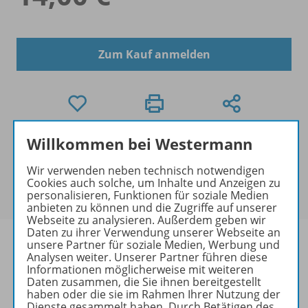
Zum Kauf anmelden
Willkommen bei Westermann
Mengenrabatt
Für dieses Produkt gibt es bei der Bestellung für Ihre
Wir verwenden neben technisch notwendigen
Klasse einen
Mengenrabatt
. Der rabattierte Preis
Cookies auch solche, um Inhalte und Anzeigen zu
wird Ihnen an der Kasse angezeigt.
personalisieren, Funktionen für soziale Medien
anbieten zu können und die Zugriffe auf unserer
Webseite zu analysieren. Außerdem geben wir
Daten zu ihrer Verwendung unserer Webseite an
unsere Partner für soziale Medien, Werbung und
Analysen weiter. Unserer Partner führen diese
Informationen möglicherweise mit weiteren
Produktinformationen
Daten zusammen, die Sie ihnen bereitgestellt
haben oder die sie im Rahmen Ihrer Nutzung der
Dienste gesammelt haben. Durch Betätigen des