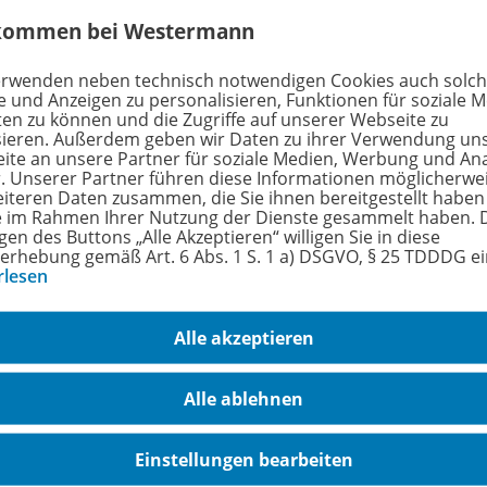
kommen bei Westermann
nzbedingungen
erwenden neben technisch notwendigen Cookies auch solc
e und Anzeigen zu personalisieren, Funktionen für soziale 
ten zu können und die Zugriffe auf unserer Webseite zu
sieren. Außerdem geben wir Daten zu ihrer Verwendung un
-Einzellizenz für Schüler/-innen (1 Jahr) - Lizenzbedin
ite an unsere Partner für soziale Medien, Werbung und An
r. Unserer Partner führen diese Informationen möglicherwe
eiteren Daten zusammen, die Sie ihnen bereitgestellt haben
tzung der BiBox-Einzellizenz für Schüler/-innen ist nur für r
ie im Rahmen Ihrer Nutzung der Dienste gesammelt haben. 
erkonto der Westermann Gruppe möglich. Eine Einzellizenz f
gen des Buttons „Alle Akzeptieren“ willigen Sie in diese
erhebung gemäß Art. 6 Abs. 1 S. 1 a) DSGVO, § 25 TDDDG e
g durch einen einzelnen Nutzer (Lehrkraft, Schülerin oder S
rlesen
l an der Kasse direkt ab Kauf oder beim Einlösen des Onli
lierten Version, der Online-Version und den Tablet-Apps arbe
innen und Lehrer lassen sich die Einzellizenzen über die 
Alle akzeptieren
 einrichten und verwalten. So müssen die Schülerinnen und
nt bei der Westermann Gruppe einrichten. Anschließend kö
Alle ablehnen
rn Materialien in der BiBox-Einzellizenz freischalten.
Einstellungen bearbeiten
beachten Sie zur Nutzung des Kopier- und Snipping-Tools fol