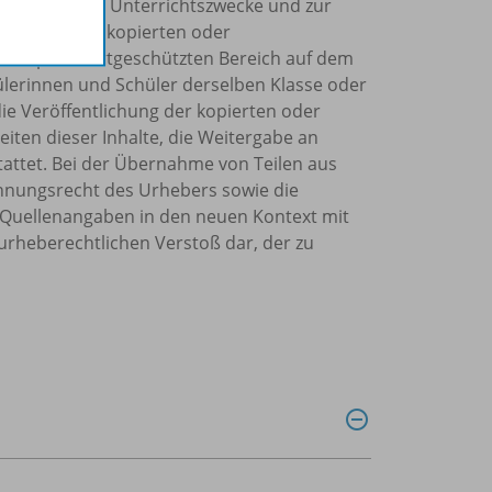
ols für eigene Unterrichtszwecke und zur
ürfen Sie die kopierten oder
einem passwortgeschützten Bereich auf dem
chülerinnen und Schüler derselben Klasse oder
die Veröffentlichung der kopierten oder
eiten dieser Inhalte, die Weitergabe an
tattet. Bei der Übernahme von Teilen aus
ennungsrecht des Urhebers sowie die
Quellenangaben in den neuen Kontext mit
urheberechtlichen Verstoß dar, der zu