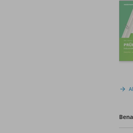
A
Bena