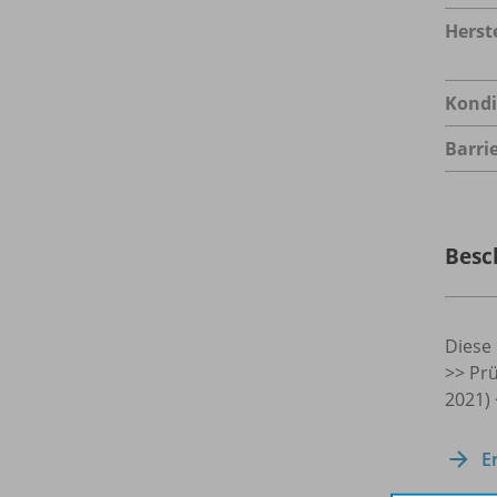
Herste
Kondi
Barrie
Besc
Diese 
>> Prü
2021)
E