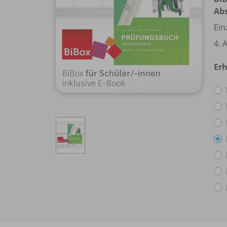
Ab
Ein
4. 
Erh