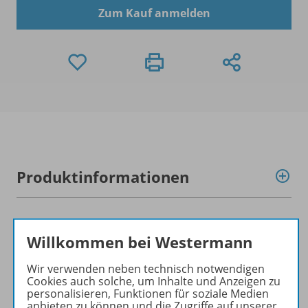
Zum Kauf anmelden
Produktinformationen
Beschreibung
Willkommen bei Westermann
Wir verwenden neben technisch notwendigen
Lizenzbedingungen
Cookies auch solche, um Inhalte und Anzeigen zu
personalisieren, Funktionen für soziale Medien
anbieten zu können und die Zugriffe auf unserer