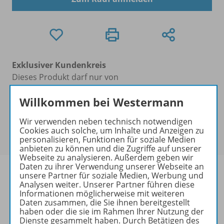
Exklusiver Kundenkreis
Dieses Produkt darf nur von
Ausbildern/Ausbilderinnen, Dozenten/Dozentinnen,
Willkommen bei Westermann
Erziehern/Erzieherinnen, Lehrkräften,
Referendaren/Referendarinnen,
Wir verwenden neben technisch notwendigen
Studenten/Studentinnen und Universitätslehrenden
Cookies auch solche, um Inhalte und Anzeigen zu
erworben werden.
personalisieren, Funktionen für soziale Medien
anbieten zu können und die Zugriffe auf unserer
Webseite zu analysieren. Außerdem geben wir
Daten zu ihrer Verwendung unserer Webseite an
unsere Partner für soziale Medien, Werbung und
Analysen weiter. Unserer Partner führen diese
Informationen möglicherweise mit weiteren
Produktinformationen
Daten zusammen, die Sie ihnen bereitgestellt
haben oder die sie im Rahmen Ihrer Nutzung der
Dienste gesammelt haben. Durch Betätigen des