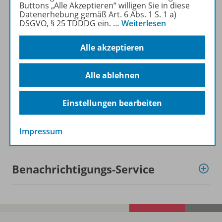
Buttons „Alle Akzeptieren“ willigen Sie in diese
Beschreibung
Datenerhebung gemäß Art. 6 Abs. 1 S. 1 a)
DSGVO, § 25 TDDDG ein.
…
Weiterlesen
Alle akzeptieren
Lizenzbedingungen
Alle ablehnen
Zugehörige Produkte
Einstellungen bearbeiten
Demoversion
Impressum
Benachrichtigungs-Service