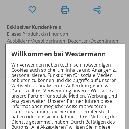
Exklusiver Kundenkreis
Dieses Produkt darf nur von
Ausbildern/Ausbilderinnen, Dozenten/Dozentinnen,
Erziehern/Erzieherinnen, Lehrkräften,
Willkommen bei Westermann
Referendaren/Referendarinnen,
Studenten/Studentinnen und Universitätslehrenden
Wir verwenden neben technisch notwendigen
erworben werden.
Cookies auch solche, um Inhalte und Anzeigen zu
personalisieren, Funktionen für soziale Medien
anbieten zu können und die Zugriffe auf unserer
Webseite zu analysieren. Außerdem geben wir
Daten zu ihrer Verwendung unserer Webseite an
unsere Partner für soziale Medien, Werbung und
Analysen weiter. Unserer Partner führen diese
Produktinformationen
Informationen möglicherweise mit weiteren
Daten zusammen, die Sie ihnen bereitgestellt
haben oder die sie im Rahmen Ihrer Nutzung der
Dienste gesammelt haben. Durch Betätigen des
Beschreibung
Buttons „Alle Akzeptieren“ willigen Sie in diese