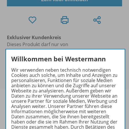
Exklusiver Kundenkreis
Dieses Produkt darf nur von
Ausbildern/Ausbilderinnen, Dozenten/Dozentinnen,
Willkommen bei Westermann
Erziehern/Erzieherinnen, Lehrkräften,
Referendaren/Referendarinnen,
Wir verwenden neben technisch notwendigen
Studenten/Studentinnen und Universitätslehrenden
Cookies auch solche, um Inhalte und Anzeigen zu
erworben werden.
personalisieren, Funktionen für soziale Medien
anbieten zu können und die Zugriffe auf unserer
Webseite zu analysieren. Außerdem geben wir
Daten zu ihrer Verwendung unserer Webseite an
unsere Partner für soziale Medien, Werbung und
Analysen weiter. Unserer Partner führen diese
Informationen möglicherweise mit weiteren
Produktinformationen
Daten zusammen, die Sie ihnen bereitgestellt
haben oder die sie im Rahmen Ihrer Nutzung der
Dienste gesammelt haben. Durch Betätigen des