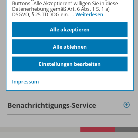
Buttons „Alle Akzeptieren“ willigen Sie in diese
Beschreibung
Datenerhebung gemäß Art. 6 Abs. 1 S. 1 a)
DSGVO, § 25 TDDDG ein.
…
Weiterlesen
Alle akzeptieren
Lizenzbedingungen
Alle ablehnen
Zugehörige Produkte
Einstellungen bearbeiten
Demoversion
Impressum
Benachrichtigungs-Service