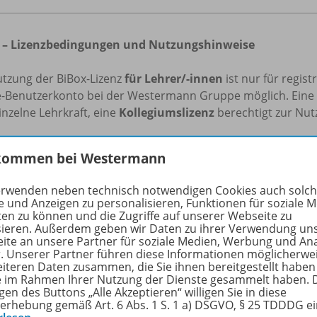
 – Lizenzbedingungen und Nutzungshinweise
utzung der BiBox-Lizenz
für Lehrer/-innen
ist nur für regis
e-Benutzerkonto bei der Westermann Gruppe möglich. Eine
inzelne Lehrkraft, eine
Kollegiumslizenz
berechtigt zur Nutz
uerlizenz
gilt für unbestimmte Zeit, solange die BiBox zu
kommen bei Westermann
Für die Lizenz
1 Schuljahr
gilt: Beim Kauf ab 01.05. endet di
erjahres. Beim Kauf bis zum 30.04. endet die Lizenzlaufzeit
erwenden neben technisch notwendigen Cookies auch solc
e und Anzeigen zu personalisieren, Funktionen für soziale 
tzung der in BiBox enthaltenen Materialien ist für den eige
ten zu können und die Zugriffe auf unserer Webseite zu
sieren. Außerdem geben wir Daten zu ihrer Verwendung un
tliche Veränderungen durch Dritte übernimmt der Verlag ke
ite an unsere Partner für soziale Medien, Werbung und An
r. Unserer Partner führen diese Informationen möglicherwe
beachten Sie zur Nutzung des Kopier- und Snipping-Tools f
eiteren Daten zusammen, die Sie ihnen bereitgestellt haben
ie im Rahmen Ihrer Nutzung der Dienste gesammelt haben. 
rfen die digitalen Inhalte im Umfang von 15 % mithilfe des 
gen des Buttons „Alle Akzeptieren“ willigen Sie in diese
ichtszwecke und zur Darstellung des Unterrichts pro Schulj
erhebung gemäß Art. 6 Abs. 1 S. 1 a) DSGVO, § 25 TDDDG e
rten oder ausgeschnittenen Inhalte im Umfang von 15 % pr