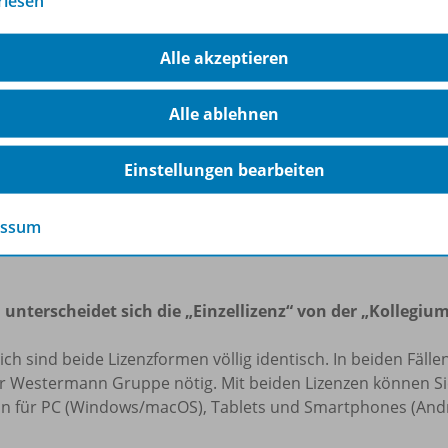
rlesen
h auf dem Schulserver (z.B. Schul-Intranet) hochladen, sofe
ben Klasse oder derselben Projektgruppe darauf zugreifen k
Alle akzeptieren
pierten oder ausgeschnittenen Inhalte im frei zugänglichen 
rgabe an fremde Dritte oder eine sonstige kommerzielle Nu
Alle ablehnen
eilen aus unseren digitalen Produkten sind Sie verpflicht
 die Quellenangaben zu beachten und die Namensnennung 
t mit einzufügen. Unterlassungen dieser Verpflichtungen s
Einstellungen bearbeiten
u urheberrechtlichen Schadensersatzansprüchen führen ka
essum
chulbuchkopie.de
 unterscheidet sich die „Einzellizenz“ von der „Kollegium
lich sind beide Lizenzformen völlig identisch. In beiden Fäl
r Westermann Gruppe nötig. Mit beiden Lizenzen können Sie 
on für PC (Windows/macOS), Tablets und Smartphones (Andr