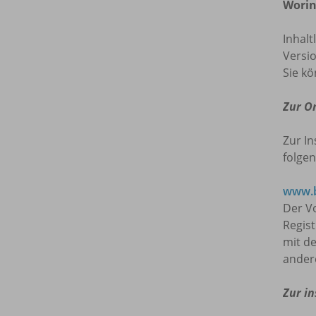
Worin
Inhalt
Versio
Sie kö
Zur O
Zur In
folgen
www.b
Der Vo
Regis
mit de
ander
Zur in