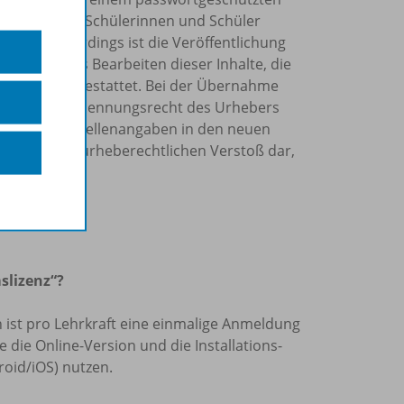
rn allein Ihre Schülerinnen und Schüler
önnen. Allerdings ist die Veröffentlichung
Internet, das Bearbeiten dieser Inhalte, die
tzung nicht gestattet. Bei der Übernahme
et, das Namensnennungsrecht des Urhebers
sowie die Quellenangaben in den neuen
tellen einen urheberechtlichen Verstoß dar,
nn.
slizenz“?
len ist pro Lehrkraft eine einmalige Anmeldung
die Online-Version und die Installations-
oid/iOS) nutzen.