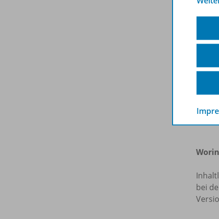
Weite
Bereic
dersel
der ko
Weite
von T
sowie
Kontex
der z
Impr
www.s
Worin
Inhalt
bei de
Versi