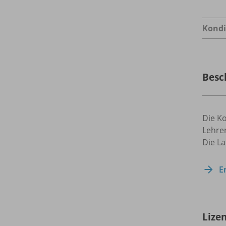
Kondi
Besc
Die Ko
Lehrer
Die La
E
Lize