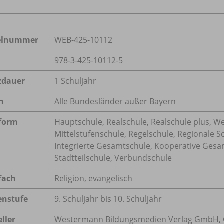
kelnummer
WEB-425-10112
978-3-425-10112-5
zdauer
1 Schuljahr
n
Alle Bundesländer außer Bayern
form
Hauptschule, Realschule, Realschule plus, W
Mittelstufenschule, Regelschule, Regionale S
Integrierte Gesamtschule, Kooperative Gesa
Stadtteilschule, Verbundschule
fach
Religion, evangelisch
enstufe
9. Schuljahr bis 10. Schuljahr
ller
Westermann Bildungsmedien Verlag GmbH, 