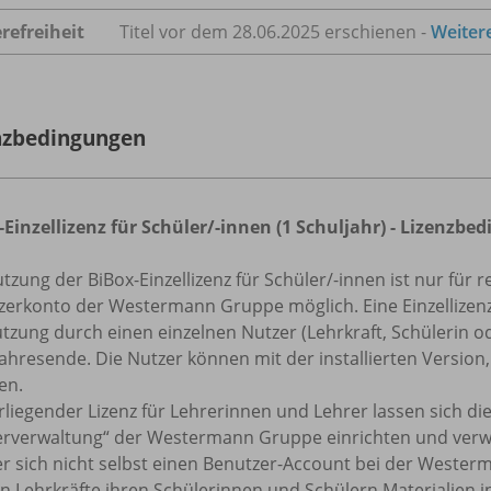
refreiheit
Titel vor dem 28.06.2025 erschienen -
Weiter
nzbedingungen
-Einzellizenz für Schüler/-innen (1 Schuljahr) - Lizenz
tzung der BiBox-Einzellizenz für Schüler/-innen ist nur für r
erkonto der Westermann Gruppe möglich. Eine Einzellizenz f
tzung durch einen einzelnen Nutzer (Lehrkraft, Schülerin od
ahresende. Die Nutzer können mit der installierten Version
en.
rliegender Lizenz für Lehrerinnen und Lehrer lassen sich die
erverwaltung“ der Westermann Gruppe einrichten und verw
er sich nicht selbst einen Benutzer-Account bei der Weste
 Lehrkräfte ihren Schülerinnen und Schülern Materialien in 