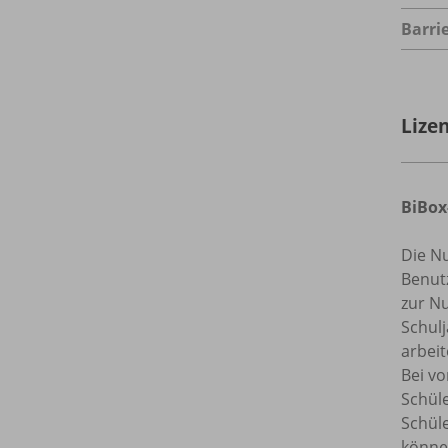
Barrie
Lize
BiBox
Die Nu
Benutz
zur Nu
Schulj
arbeit
Bei vo
Schül
Schül
können