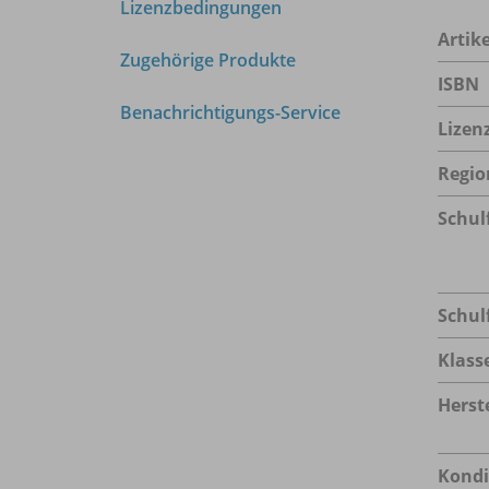
Lizenzbedingungen
Arti
Zugehörige Produkte
ISBN
Benachrichtigungs-Service
Lizen
Regio
Schul
Schul
Klass
Herste
Kondi