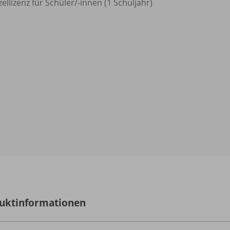
zellizenz für Schüler/
-innen (1 Schuljahr)
uktinformationen