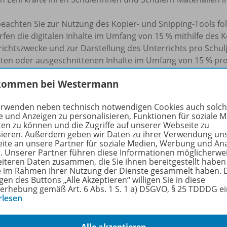
beachten Sie zur Nutzung des Kopier- und Snipping-Tools f
rfen die digitalen Inhalte im Umfang von 15 % mithilfe des 
ichtszwecke und zur Darstellung des Unterrichts pro Schulj
rten oder ausgeschnittenen Inhalte im Umfang von 15 % pr
h auf dem Schulserver (z.B. Schul-Intranet) hochladen, sofe
kommen bei Westermann
ben Klasse oder derselben Projektgruppe darauf zugreifen k
pierten oder ausgeschnittenen Inhalte im frei zugänglichen 
erwenden neben technisch notwendigen Cookies auch solc
rgabe an fremde Dritte oder eine sonstige kommerzielle Nu
e und Anzeigen zu personalisieren, Funktionen für soziale 
eilen aus unseren digitalen Produkten sind Sie verpflicht
ten zu können und die Zugriffe auf unserer Webseite zu
 die Quellenangaben zu beachten und die Namensnennung 
sieren. Außerdem geben wir Daten zu ihrer Verwendung un
ite an unsere Partner für soziale Medien, Werbung und An
t mit einzufügen. Unterlassungen dieser Verpflichtungen s
r. Unserer Partner führen diese Informationen möglicherwe
u urheberrechtlichen Schadensersatzansprüchen führen ka
eiteren Daten zusammen, die Sie ihnen bereitgestellt haben
ie im Rahmen Ihrer Nutzung der Dienste gesammelt haben. 
gen des Buttons „Alle Akzeptieren“ willigen Sie in diese
chulbuchkopie.de
erhebung gemäß Art. 6 Abs. 1 S. 1 a) DSGVO, § 25 TDDDG e
rlesen
hörige Produkte
Alle akzeptieren