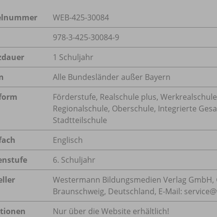
kelnummer
WEB-425-30084
978-3-425-30084-9
zdauer
1 Schuljahr
n
Alle Bundesländer außer Bayern
form
Förderstufe, Realschule plus, Werkrealschule
Regionalschule, Oberschule, Integrierte Ges
Stadtteilschule
fach
Englisch
enstufe
6. Schuljahr
ller
Westermann Bildungsmedien Verlag GmbH, 
Braunschweig, Deutschland, E-Mail: servic
tionen
Nur über die Website erhältlich!