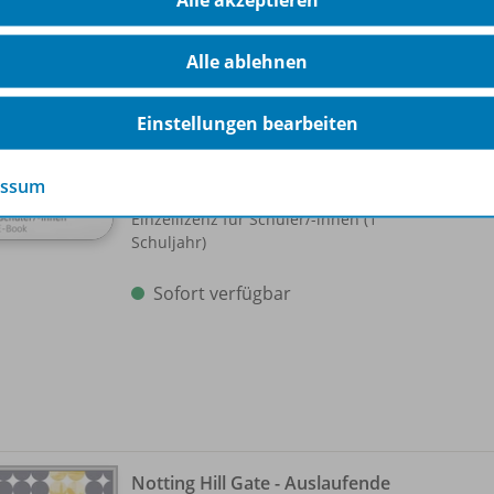
Alle ablehnen
Notting Hill Gate - Auslaufende
Ausgabe
WEB-
Einstellungen bearbeiten
BiBox - Das digitale
Unterrichtssystem 1
essum
Einzellizenz für Schüler/
-innen (1
Schuljahr)
Sofort verfügbar
Notting Hill Gate - Auslaufende