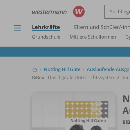
Lehrkräfte
Eltern und Schüler/
-in
Grundschule
Mittlere Schulformen
G
Notting Hill Gate
Auslaufende Ausga
BiBox - Das digitale Unterrichtssystem 2 - Ein
N
A
BiB