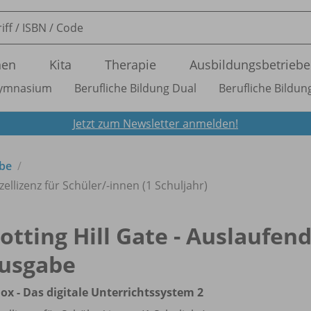
nen
Kita
Therapie
Ausbildungsbetriebe
ymnasium
Berufliche Bildung Dual
Berufliche Bildung
Jetzt zum Newsletter anmelden!
be
zellizenz für Schüler/
-innen (1 Schuljahr)
otting Hill Gate - Auslaufen
usgabe
ox - Das digitale Unterrichtssystem 2