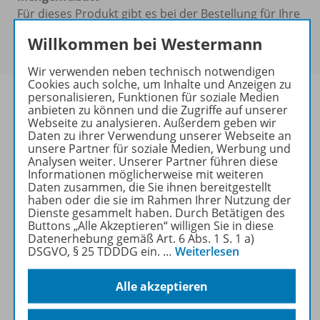
Für dieses Produkt gibt es bei der Bestellung für Ihre
Klasse einen
Mengenrabatt
. Der rabattierte Preis
Willkommen bei Westermann
wird Ihnen an der Kasse angezeigt.
Wir verwenden neben technisch notwendigen
Cookies auch solche, um Inhalte und Anzeigen zu
personalisieren, Funktionen für soziale Medien
anbieten zu können und die Zugriffe auf unserer
Webseite zu analysieren. Außerdem geben wir
Daten zu ihrer Verwendung unserer Webseite an
Produktinformationen
unsere Partner für soziale Medien, Werbung und
Analysen weiter. Unserer Partner führen diese
Informationen möglicherweise mit weiteren
Daten zusammen, die Sie ihnen bereitgestellt
Beschreibung
haben oder die sie im Rahmen Ihrer Nutzung der
Dienste gesammelt haben. Durch Betätigen des
Buttons „Alle Akzeptieren“ willigen Sie in diese
Datenerhebung gemäß Art. 6 Abs. 1 S. 1 a)
Lizenzbedingungen
DSGVO, § 25 TDDDG ein.
…
Weiterlesen
Alle akzeptieren
Zugehörige Produkte