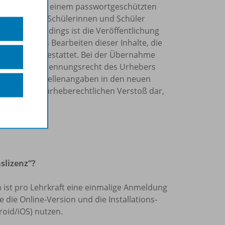
o Schuljahr in einem passwortgeschützten
rn allein Ihre Schülerinnen und Schüler
önnen. Allerdings ist die Veröffentlichung
Internet, das Bearbeiten dieser Inhalte, die
tzung nicht gestattet. Bei der Übernahme
et, das Namensnennungsrecht des Urhebers
sowie die Quellenangaben in den neuen
tellen einen urheberechtlichen Verstoß dar,
nn.
slizenz“?
len ist pro Lehrkraft eine einmalige Anmeldung
die Online-Version und die Installations-
oid/iOS) nutzen.