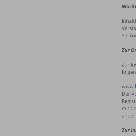
Worin
Inhalt
Versio
Sie kö
Zur O
Zur In
folgen
www.b
Der Vo
Regis
mit de
ander
Zur in