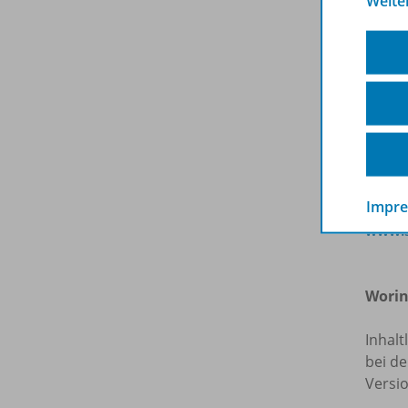
Weite
kopie
Bereic
dersel
der ko
Weite
von T
sowie
Kontex
der z
Impr
www.s
Worin
Inhalt
bei de
Versi