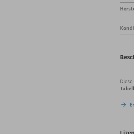
Herste
Kondi
Besc
Diese 
Tabel
E
Lize