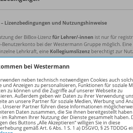
 – Lizenzbedingungen und Nutzungshinweise
utzung der BiBox-Lizenz
für Lehrer/-innen
ist nur für regis
e-Benutzerkonto bei der Westermann Gruppe möglich. Eine
inzelne Lehrkraft, eine
Kollegiumslizenz
berechtigt zur Nutz
uerlizenz
gilt für unbestimmte Zeit, solange die BiBox zu
kommen bei Westermann
Für die Lizenz
1 Schuljahr
gilt: Beim Kauf ab 01.05. endet di
erjahres. Beim Kauf bis zum 30.04. endet die Lizenzlaufzeit
erwenden neben technisch notwendigen Cookies auch solc
e und Anzeigen zu personalisieren, Funktionen für soziale 
ten zu können und die Zugriffe auf unserer Webseite zu
tzung der in BiBox enthaltenen Materialien ist für den eige
sieren. Außerdem geben wir Daten zu ihrer Verwendung un
tliche Veränderungen durch Dritte übernimmt der Verlag ke
ite an unsere Partner für soziale Medien, Werbung und An
r. Unserer Partner führen diese Informationen möglicherwe
eiteren Daten zusammen, die Sie ihnen bereitgestellt haben
beachten Sie zur Nutzung des Kopier- und Snipping-Tools f
ie im Rahmen Ihrer Nutzung der Dienste gesammelt haben. 
rfen die digitalen Inhalte im Umfang von 15 % mithilfe des 
gen des Buttons „Alle Akzeptieren“ willigen Sie in diese
erhebung gemäß Art. 6 Abs. 1 S. 1 a) DSGVO, § 25 TDDDG e
ichtszwecke und zur Darstellung des Unterrichts pro Schulj