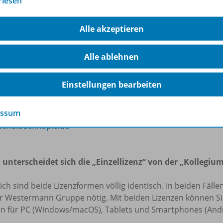
rlesen
rten oder ausgeschnittenen Inhalte im Umfang von 15 % pr
h auf dem Schulserver (z.B. Schul-Intranet) hochladen, sofe
Alle akzeptieren
ben Klasse oder derselben Projektgruppe darauf zugreifen k
pierten oder ausgeschnittenen Inhalte im frei zugänglichen 
rgabe an fremde Dritte oder eine sonstige kommerzielle Nu
Alle ablehnen
eilen aus unseren digitalen Produkten sind Sie verpflicht
 die Quellenangaben zu beachten und die Namensnennung 
Einstellungen bearbeiten
t mit einzufügen. Unterlassungen dieser Verpflichtungen s
u urheberrechtlichen Schadensersatzansprüchen führen ka
essum
chulbuchkopie.de
 unterscheidet sich die „Einzellizenz“ von der „Kollegium
lich sind beide Lizenzformen völlig identisch. In beiden Fäl
r Westermann Gruppe nötig. Mit beiden Lizenzen können Sie 
on für PC (Windows/macOS), Tablets und Smartphones (Andr