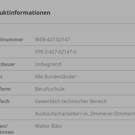
uktinformationen
kelnummer
WEB-427-02147
978-3-427-02147-6
zdauer
Unbegrenzt
n
Alle Bundesländer
form
Berufsschule
fach
Gewerblich technischer Bereich
Ausbaufacharbeiter/-in
,
Zimmerer/Zimmeri
en/
Walter Bläsi
innen