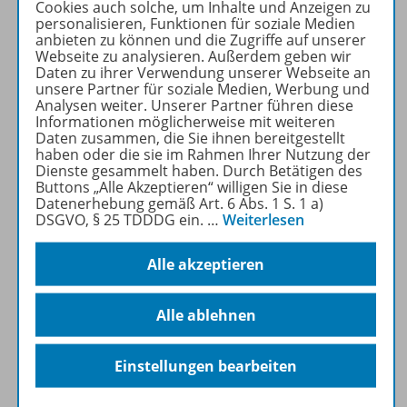
Cookies auch solche, um Inhalte und Anzeigen zu
Wir sind weiterhin einziger
personalisieren, Funktionen für soziale Medien
Anbieter einer Reihe zu
anbieten zu können und die Zugriffe auf unserer
Webseite zu analysieren. Außerdem geben wir
diesem Ausbildungsberuf –
Daten zu ihrer Verwendung unserer Webseite an
und Ihr kompetenter Partner
unsere Partner für soziale Medien, Werbung und
für "E-Commerce" und
Analysen weiter. Unserer Partner führen diese
Informationen möglicherweise mit weiteren
"Warenwirtschaft"!
Daten zusammen, die Sie ihnen bereitgestellt
Überzeugen Sie sich selbst!
haben oder die sie im Rahmen Ihrer Nutzung der
Dienste gesammelt haben. Durch Betätigen des
Buttons „Alle Akzeptieren“ willigen Sie in diese
Mehr erfahren
Datenerhebung gemäß Art. 6 Abs. 1 S. 1 a)
DSGVO, § 25 TDDDG ein.
…
Weiterlesen
Alle akzeptieren
Produktinformationen
Alle ablehnen
Einstellungen bearbeiten
Beschreibung