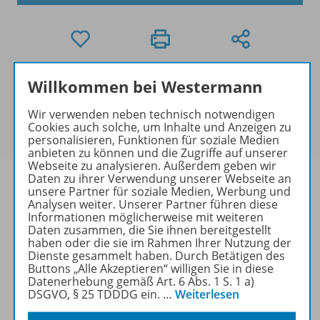
Mengenrabatt
Willkommen bei Westermann
Für dieses Produkt gibt es bei der Bestellung für Ihre
Wir verwenden neben technisch notwendigen
Klasse einen
Mengenrabatt
. Der rabattierte Preis
Cookies auch solche, um Inhalte und Anzeigen zu
wird Ihnen an der Kasse angezeigt.
personalisieren, Funktionen für soziale Medien
anbieten zu können und die Zugriffe auf unserer
Webseite zu analysieren. Außerdem geben wir
Daten zu ihrer Verwendung unserer Webseite an
unsere Partner für soziale Medien, Werbung und
Analysen weiter. Unserer Partner führen diese
Informationen möglicherweise mit weiteren
Produktinformationen
Daten zusammen, die Sie ihnen bereitgestellt
haben oder die sie im Rahmen Ihrer Nutzung der
Dienste gesammelt haben. Durch Betätigen des
Buttons „Alle Akzeptieren“ willigen Sie in diese
Beschreibung
Datenerhebung gemäß Art. 6 Abs. 1 S. 1 a)
DSGVO, § 25 TDDDG ein.
…
Weiterlesen