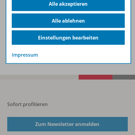
Alle akzeptieren
Lizenzbedingungen
Alle ablehnen
Zugehörige Produkte
Einstellungen bearbeiten
Benachrichtigungs-Service
Impressum
Sofort profitieren
Zum Newsletter anmelden